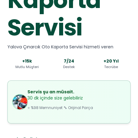
Servisi
Yalova Çınarcık Oto Kaporta Servisi hizmeti veren
+15k
7/24
+20 Yıl
Mutlu Müşteri
Destek
Tecrübe
Servis şu an müsait.
30 dk içinde size gelebiliriz
⭐ %98 Memnuniyet 🔧 Orijinal Parça