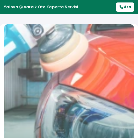
Yalova Çınarcık Oto Kaporta Servisi
Ara