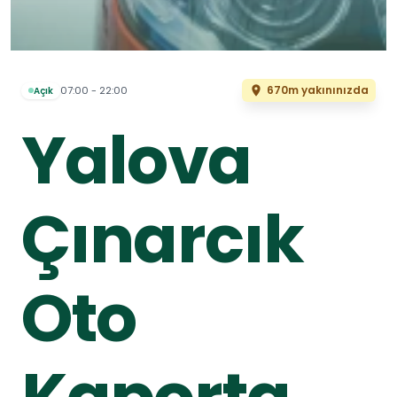
670m yakınınızda
07:00 - 22:00
Açık
Yalova
Çınarcık
Oto
Kaporta