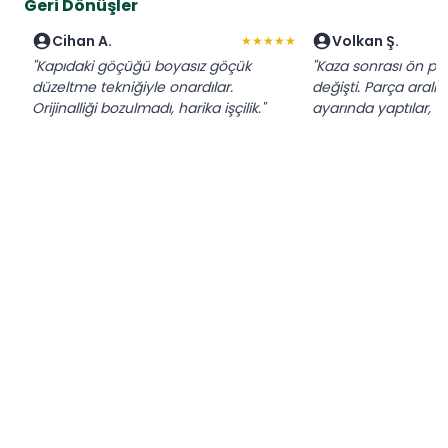
Geri Dönüşler
Cihan A.
Volkan Ş.
★★★★★
"Kapıdaki göçüğü boyasız göçük
"Kaza sonrası ön pa
düzeltme tekniğiyle onardılar.
değişti. Parça aralıkl
Orijinalliği bozulmadı, harika işçilik."
ayarında yaptılar, be