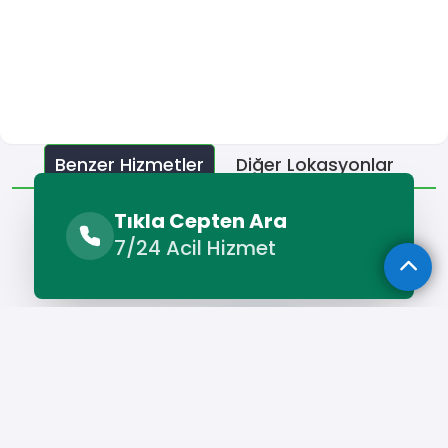
Benzer Hizmetler
Diğer Lokasyonlar
Benzer Hizmetler
Tıkla Cepten Ara
7/24 Acil Hizmet
Boğazlıyan Çatı Ustası
Hizmet Cebinizde