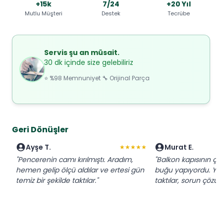
+15k
7/24
+20 Yıl
Mutlu Müşteri
Destek
Tecrübe
Servis şu an müsait.
30 dk içinde size gelebiliriz
⭐ %98 Memnuniyet 🔧 Orijinal Parça
Geri Dönüşler
Ayşe T.
Murat E.
★★★★★
"Pencerenin camı kırılmıştı. Aradım,
"Balkon kapısının çi
hemen gelip ölçü aldılar ve ertesi gün
buğu yapıyordu. Yeni
temiz bir şekilde taktılar."
taktılar, sorun çözül