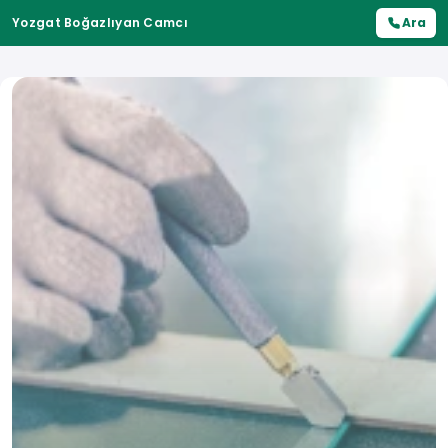
Yozgat Boğazlıyan Camcı
Ara