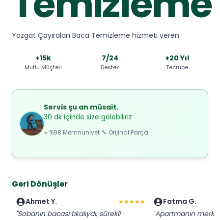
Temizleme
Yozgat Çayıralan Baca Temizleme hizmeti veren
+15k
7/24
+20 Yıl
Mutlu Müşteri
Destek
Tecrübe
Servis şu an müsait.
30 dk içinde size gelebiliriz
⭐ %98 Memnuniyet 🔧 Orijinal Parça
Geri Dönüşler
Ahmet Y.
Fatma G.
★★★★★
"Sobanın bacası tıkalıydı, sürekli
"Apartmanın merkez