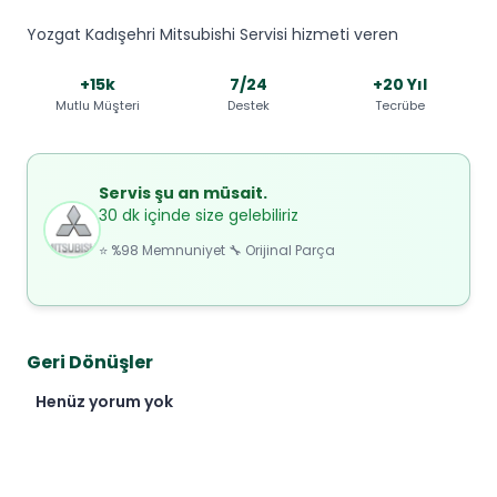
Yozgat Kadışehri Mitsubishi Servisi hizmeti veren
+15k
7/24
+20 Yıl
Mutlu Müşteri
Destek
Tecrübe
Servis şu an müsait.
30 dk içinde size gelebiliriz
⭐ %98 Memnuniyet 🔧 Orijinal Parça
Geri Dönüşler
Henüz yorum yok