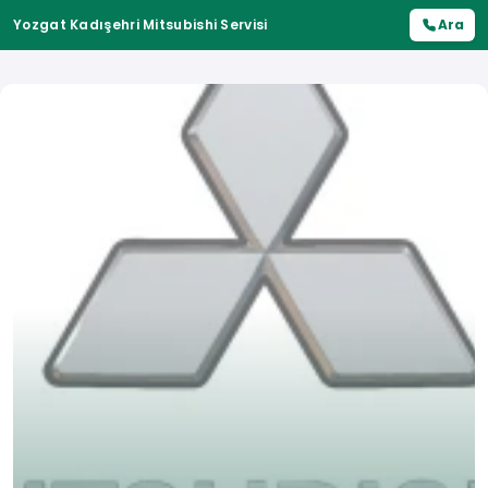
Yozgat Kadışehri Mitsubishi Servisi
Ara