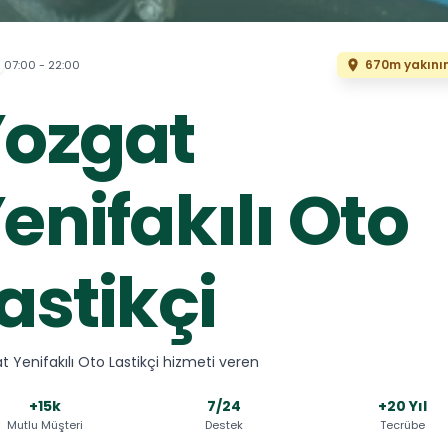
670m yakını
07:00 - 22:00
ozgat
enifakılı Oto
astikçi
t Yenifakılı Oto Lastikçi hizmeti veren
+15k
7/24
+20 Yıl
Mutlu Müşteri
Destek
Tecrübe