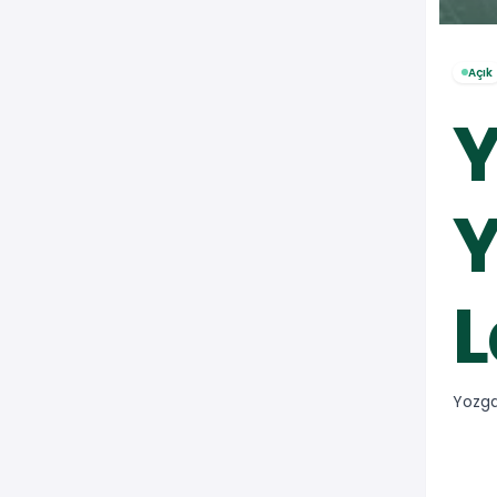
Açık
Y
Y
L
Yozga