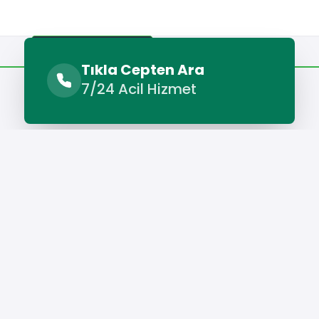
Benzer Hizmetler
Diğer Lokasyonlar
Tıkla Cepten Ara
7/24 Acil Hizmet
Benzer Hizmetler
lı Oto Elektrikçi
Yenifakılı Oto Kurtarma
Yenifakılı Oto Tam
Hizmet Cebinizde
Telefonunuza İndirin - Hızlı, Kolay ve Pratik