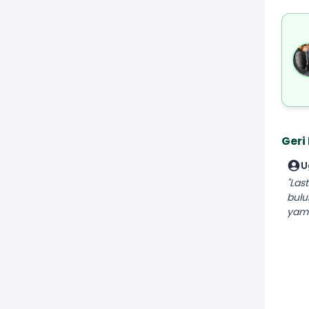
Geri
U
"Last
bulu
yama