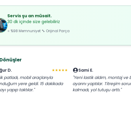
Servis şu an müsait.
30 dk içinde size gelebiliriz
⭐ %98 Memnuniyet 🔧 Orijinal Parça
 Dönüşler
ğur D.
Sami E.
★★★★★
ik patladı, mobil araçlarıyla
"Yeni lastik aldım, montaj ve 
nduğum yere geldi. 15 dakikada
ayarını yaptılar. Titreşim sor
yı yapıp taktılar."
kalmadı, yol tutuşu arttı."