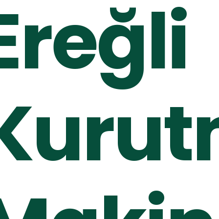
Ereğli
Kuru