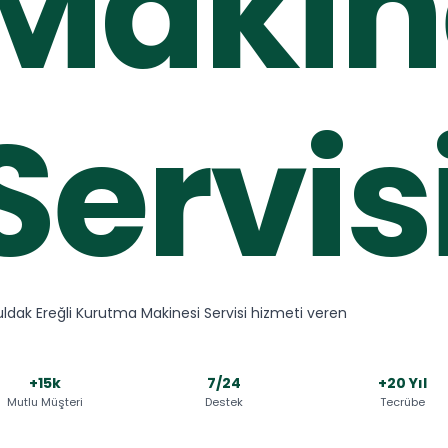
Makin
Servis
ldak Ereğli Kurutma Makinesi Servisi hizmeti veren
+15k
7/24
+20 Yıl
Mutlu Müşteri
Destek
Tecrübe