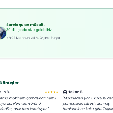
Servis şu an müsait.
30 dk içinde size gelebiliriz
⭐ %98 Memnuniyet 🔧 Orijinal Parça
 Dönüşler
elin B.
Hakan E.
★★★★★
utma makinem çamaşırları nemli
"Makineden yanık kokusu geliy
kıyordu. Nem sensörünü
pompasının filtresi tıkanmış,
lediler, artık tam kurutuyor."
temizlenince koku gitti. Teşekk