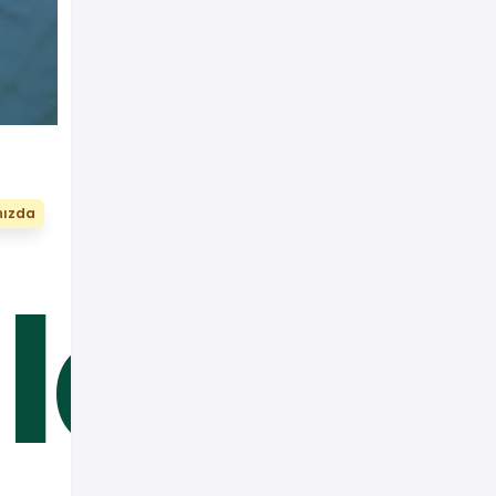
nızda
ldak