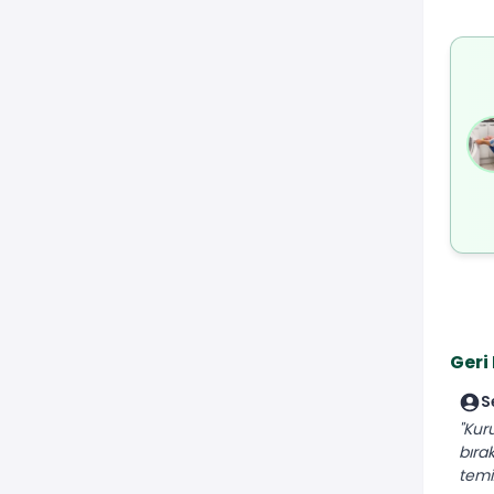
Geri
S
"Kur
bıra
temiz