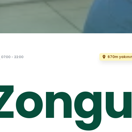
670m yakını
07:00 - 22:00
Zongu