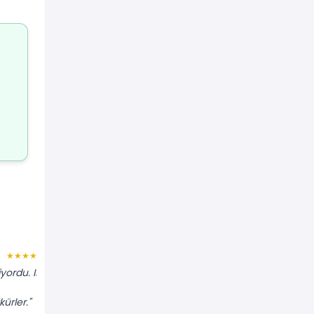
Filiz M.
★★★★★
★★★★★
ordu. Isı
"Makinenin tamburu dönmüyordu.
Kayışı kopmuş, yenisiyle değiştirdiler.
ürler."
Yarım saatte işim halloldu."