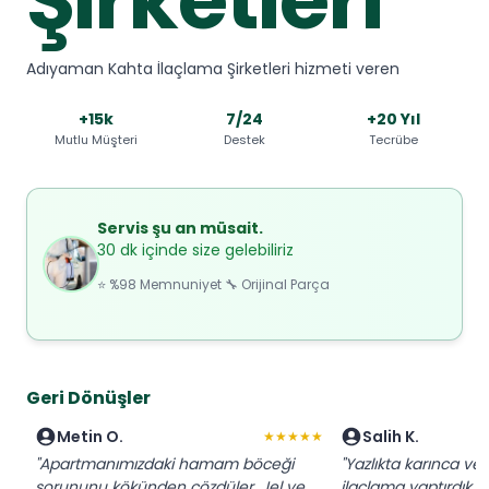
Adıyaman Kahta İlaçlama Şirketleri hizmeti veren
+15k
7/24
+20 Yıl
Mutlu Müşteri
Destek
Tecrübe
Servis şu an müsait.
30 dk içinde size gelebiliriz
⭐ %98 Memnuniyet 🔧 Orijinal Parça
Geri Dönüşler
Metin O.
Salih K.
★★★★★
"Apartmanımızdaki hamam böceği
"Yazlıkta karınca ve s
sorununu kökünden çözdüler. Jel ve
ilaçlama yaptırdık. 