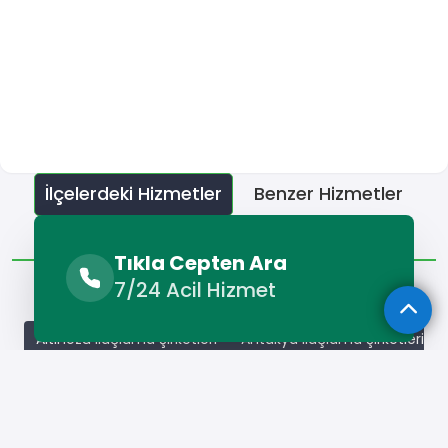
İlçelerdeki Hizmetler
Benzer Hizmetler
Diğer Lokasyonlar
Tıkla Cepten Ara
İlçelerdeki Hizmetler
7/24 Acil Hizmet
Altınözü İlaçlama Şirketleri
Antakya İlaçlama Şirketleri