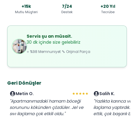
+15k
7/24
+20 Yıl
Mutlu Müşteri
Destek
Tecrübe
Servis şu an müsait.
30 dk içinde size gelebiliriz
⭐ %98 Memnuniyet 🔧 Orijinal Parça
Geri Dönüşler
Metin O.
Salih K.
★★★★★
"Apartmanımızdaki hamam böceği
"Yazlıkta karınca ve s
sorununu kökünden çözdüler. Jel ve
ilaçlama yaptırdık. 
sıvı ilaçlama çok etkili oldu."
ettik, çok başarılı b