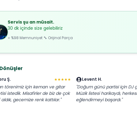
Servis şu an müsait.
30 dk içinde size gelebiliriz
⭐ %98 Memnuniyet 🔧 Orijinal Parça
 Dönüşler
bru Ş.
Levent H.
★★★★★
an törenimiz için keman ve gitar
"Doğum günü partisi için DJ ç
tisi istedik. Misafirler de biz de çok
Müzik listesi harikaydı, herkesi
 aldık, gecemize renk kattılar."
eğlendirmeyi başardı."