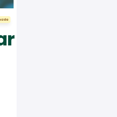
nızda
ar