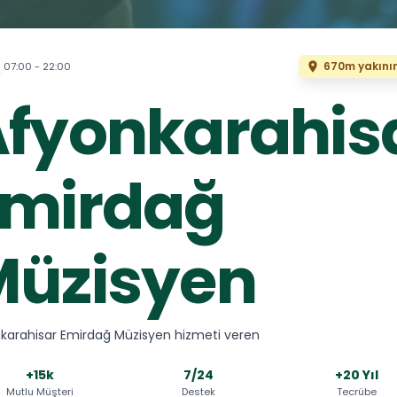
670m yakını
07:00 - 22:00
fyonkarahis
Emirdağ
Müzisyen
karahisar Emirdağ Müzisyen hizmeti veren
+15k
7/24
+20 Yıl
Mutlu Müşteri
Destek
Tecrübe