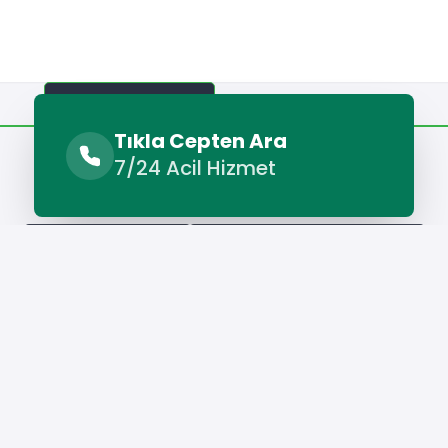
Benzer Hizmetler
Diğer Lokasyonlar
Tıkla Cepten Ara
7/24 Acil Hizmet
Benzer Hizmetler
Emirdağ Fotoğrafçı
Emirdağ Organizasyon Şirketi
Hizmet Cebinizde