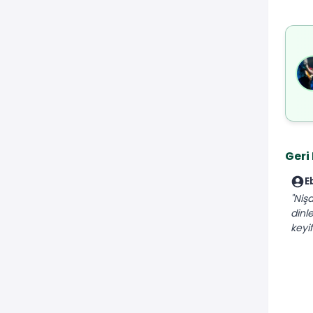
Geri
E
"Niş
dinle
keyif