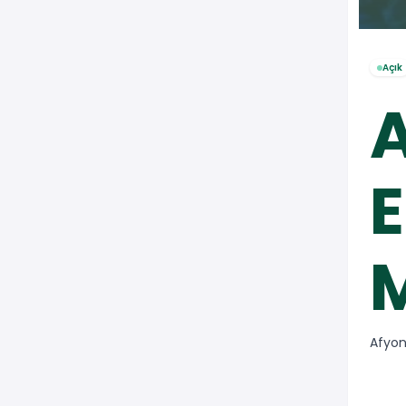
Açık
A
Afyon