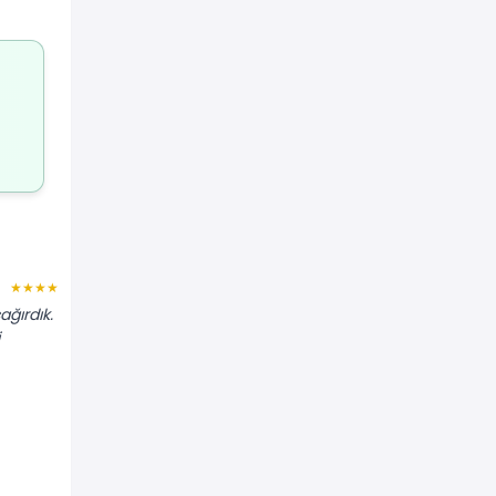
Canan M.
★★★★★
★★★★★
ağırdık.
"Restoran açılışı için trio müzik
grubuyla anlaştık. Çok şık bir atmosfer
yarattılar, çok profesyonellerdi."