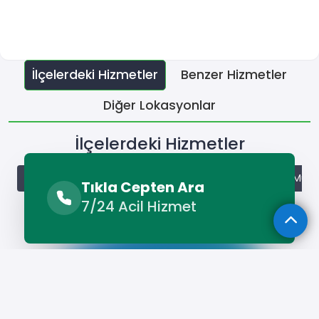
İlçelerdeki Hizmetler
Benzer Hizmetler
Diğer Lokasyonlar
İlçelerdeki Hizmetler
Diyadin Müzisyen
Doğubayazıt Müzisyen
Eleşkirt Müzi
Tıkla Cepten Ara
7/24 Acil Hizmet
Hizmet Cebinizde
Telefonunuza İndirin - Hızlı, Kolay ve