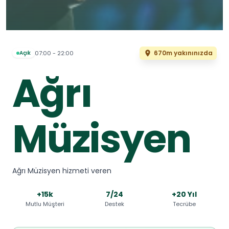
670m yakınınızda
07:00 - 22:00
Açık
Ağrı
Müzisyen
Ağrı Müzisyen hizmeti veren
+15k
7/24
+20 Yıl
Mutlu Müşteri
Destek
Tecrübe