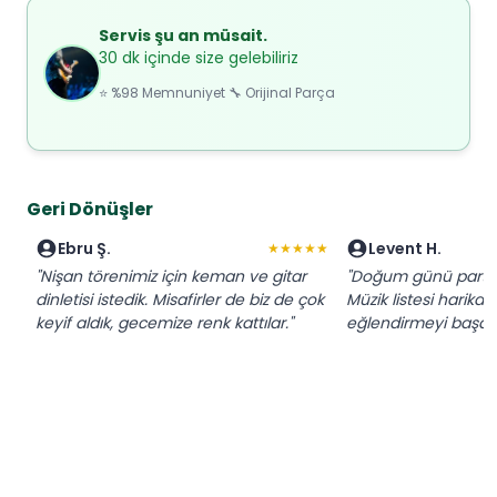
Servis şu an müsait.
30 dk içinde size gelebiliriz
⭐ %98 Memnuniyet 🔧 Orijinal Parça
Geri Dönüşler
Ebru Ş.
Levent H.
★★★★★
"Nişan törenimiz için keman ve gitar
"Doğum günü partisi 
dinletisi istedik. Misafirler de biz de çok
Müzik listesi harikay
keyif aldık, gecemize renk kattılar."
eğlendirmeyi başard