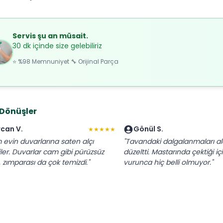
Servis şu an müsait.
30 dk içinde size gelebiliriz
⭐ %98 Memnuniyet 🔧 Orijinal Parça
 Dönüşler
rcan V.
Gönül S.
★★★★★
 evin duvarlarına saten alçı
"Tavandaki dalgalanmaları al
iler. Duvarlar cam gibi pürüzsüz
düzeltti. Mastarında çektiği içi
, zımparası da çok temizdi."
vurunca hiç belli olmuyor."