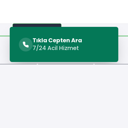
Benzer Hizmetler
Diğer Lokasyonlar
Tıkla Cepten Ara
7/24 Acil Hizmet
Benzer Hizmetler
sar Fayans Ustası
İscehisar Seramik Ustası
İscehisar Sıvac
Hizmet Cebinizde