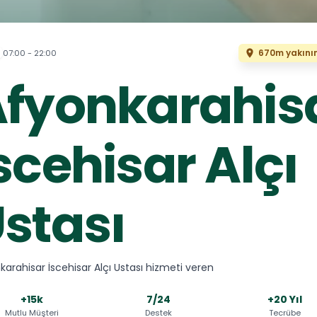
670m yakını
07:00 - 22:00
fyonkarahis
scehisar Alçı
stası
karahisar İscehisar Alçı Ustası hizmeti veren
+15k
7/24
+20 Yıl
Mutlu Müşteri
Destek
Tecrübe