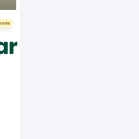
nızda
ar