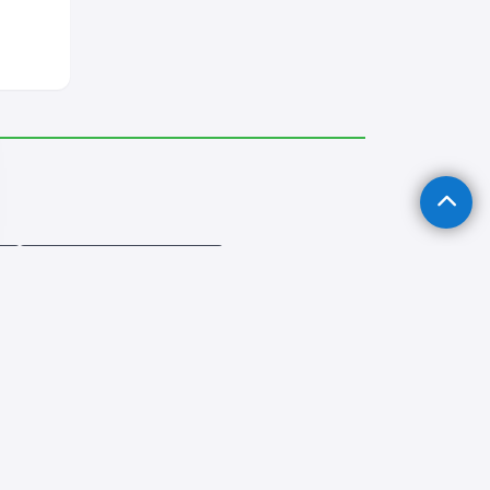
ı
İscehisar Tavan Ustası