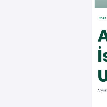
Açık
A
İ
U
Afyon