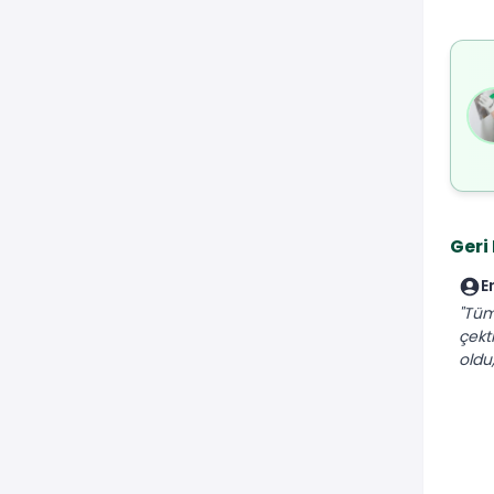
Geri
E
"Tüm
çekt
oldu