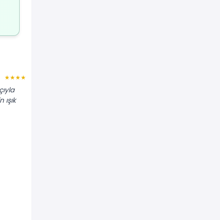
İbrahim H.
★★★★★
★★★★★
çıyla
"Duvara niş yaptırmak için anlaştık.
n ışık
Alçıpanla tam istediğim ölçülerde ve
sağlamlıkta yaptı."