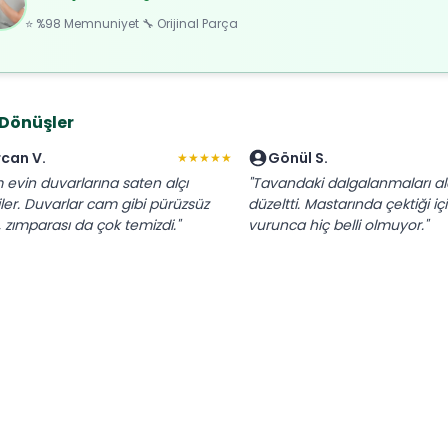
⭐ %98 Memnuniyet 🔧 Orijinal Parça
 Dönüşler
rcan V.
Gönül S.
★★★★★
 evin duvarlarına saten alçı
"Tavandaki dalgalanmaları al
iler. Duvarlar cam gibi pürüzsüz
düzeltti. Mastarında çektiği içi
, zımparası da çok temizdi."
vurunca hiç belli olmuyor."