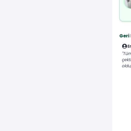
Geri
E
"Tüm
çekt
oldu