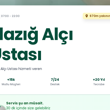
670m yakını
07:00 - 22:00
lazığ Alçı
stası
 Alçı Ustası hizmeti veren
+15k
7/24
+20 Yıl
Mutlu Müşteri
Destek
Tecrübe
Servis şu an müsait.
30 dk içinde size gelebiliriz