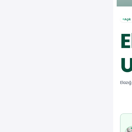
Açık
E
U
Elazığ