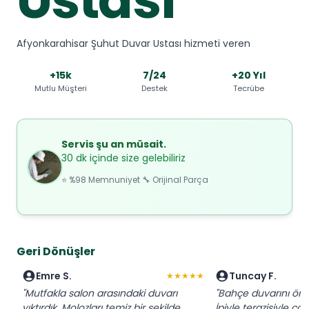
Afyonkarahisar Şuhut Duvar Ustası hizmeti veren
+15k
7/24
+20 Yıl
Mutlu Müşteri
Destek
Tecrübe
Servis şu an müsait.
30 dk içinde size gelebiliriz
⭐ %98 Memnuniyet 🔧 Orijinal Parça
Geri Dönüşler
Emre S.
Tuncay F.
★★★★★
"Mutfakla salon arasındaki duvarı
"Bahçe duvarını ördü
yıktırdık. Molozları temiz bir şekilde
İpiyle terazisiyle ço