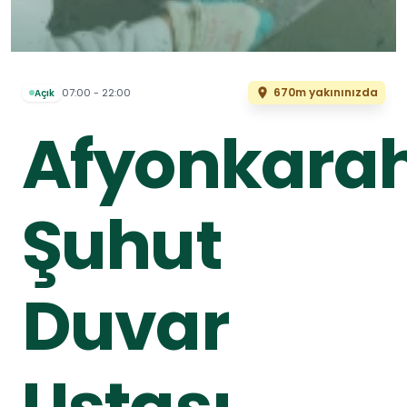
670m yakınınızda
07:00 - 22:00
Açık
Afyonkarah
Şuhut
Duvar
Ustası