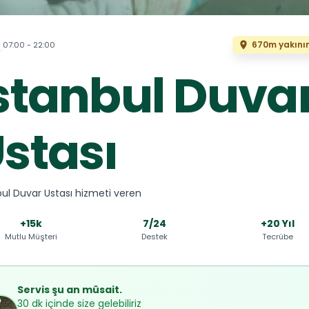
670m yakını
07:00 - 22:00
stanbul Duva
stası
bul Duvar Ustası hizmeti veren
+15k
7/24
+20 Yıl
Mutlu Müşteri
Destek
Tecrübe
Servis şu an müsait.
30 dk içinde size gelebiliriz