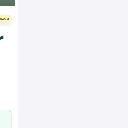
nızda
r