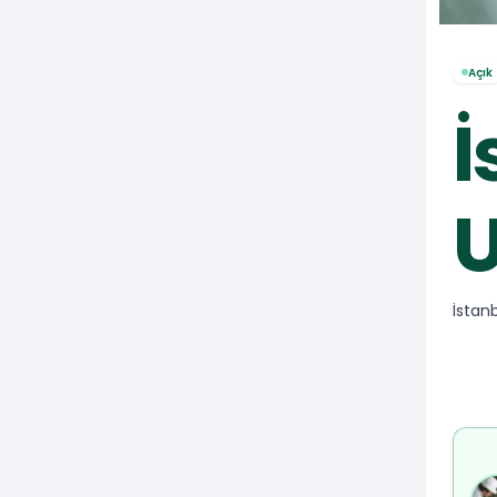
Açık
İ
U
İstan