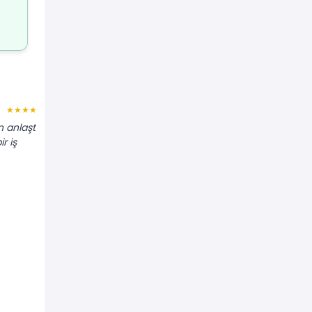
Zeliha K.
★★★★★
★★★★★
 anlaştık.
"Odayı bölmek için alçıpan duvar
r iş
yaptırdık. Profilleri sağlam monte etti,
ses yalıtım malzemesi de koydu."