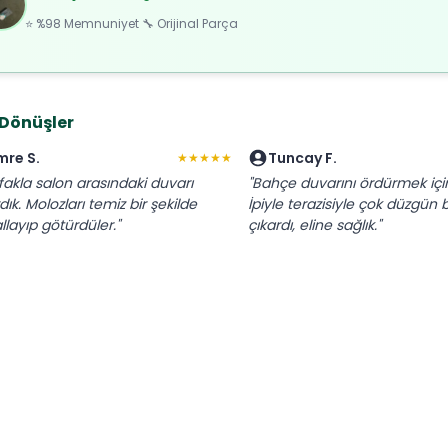
⭐ %98 Memnuniyet 🔧 Orijinal Parça
 Dönüşler
mre S.
Tuncay F.
★★★★★
fakla salon arasındaki duvarı
"Bahçe duvarını ördürmek için
rdık. Molozları temiz bir şekilde
İpiyle terazisiyle çok düzgün bi
llayıp götürdüler."
çıkardı, eline sağlık."