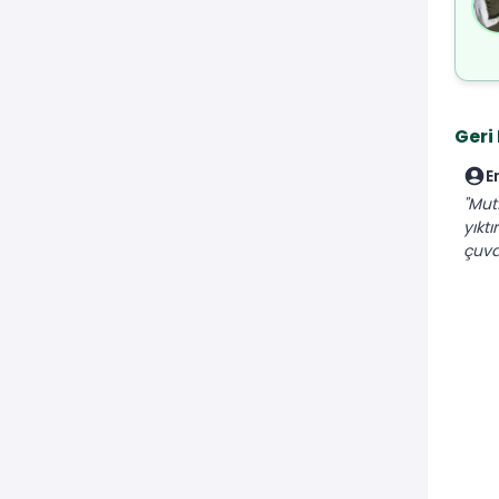
Geri
E
"Mut
yıktı
çuva