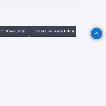
lar Duvar Ustası
Bahçelievler Duvar Ustası
Bakırköy Duvar