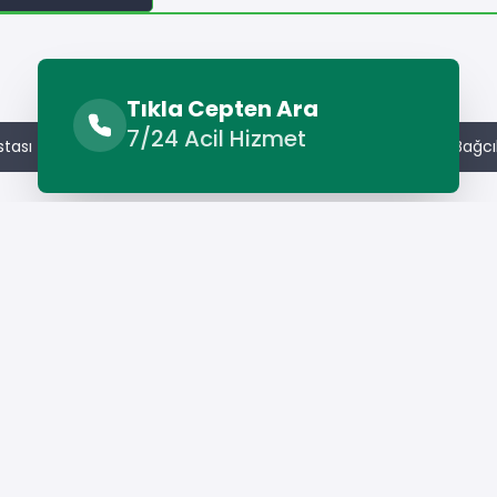
İlçelerdeki Hizmetler
Tıkla Cepten Ara
7/24 Acil Hizmet
tası
Ataşehir Duvar Ustası
Avcılar Duvar Ustası
Bağcı
Hizmet Cebinizde
Telefonunuza İndirin - Hızlı, Kolay ve Pratik
Hizmetin Keyfini Çıkarın!