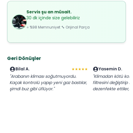
Servis şu an müsait.
30 dk içinde size gelebiliriz
⭐ %98 Memnuniyet 🔧 Orijinal Parça
Geri Dönüşler
Bilal A.
Yasemin D.
★★★★★
"Arabanın kliması soğutmuyordu.
"Klimadan kötü koku
Kaçak kontrolü yapıp yeni gaz bastılar,
filtresini değiştirip 
şimdi buz gibi üflüyor."
dezenfekte ettiler, 