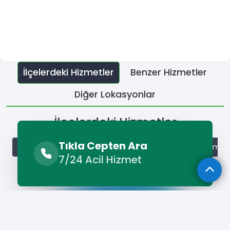
İlçelerdeki Hizmetler
Benzer Hizmetler
Diğer Lokasyonlar
İlçelerdeki Hizmetler
Tıkla Cepten Ara
Akyurt Oto Klima
Altındağ Oto Klima
Ayaş Oto Klima
7/24 Acil Hizmet
Hizmet Cebinizde