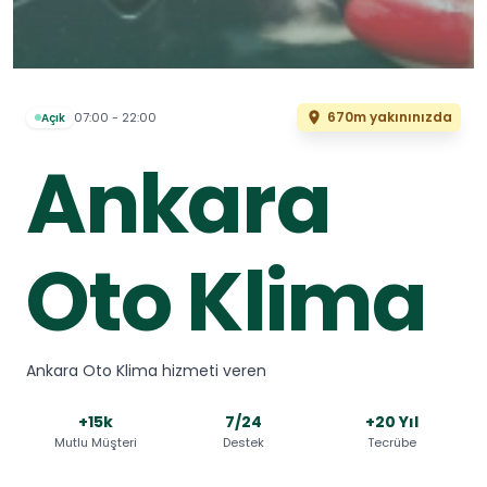
670m yakınınızda
07:00 - 22:00
Açık
Ankara
Oto Klima
Ankara Oto Klima hizmeti veren
+15k
7/24
+20 Yıl
Mutlu Müşteri
Destek
Tecrübe