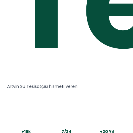
T
Artvin Su Tesisatçısı hizmeti veren
+15k
7/24
+20 Yıl