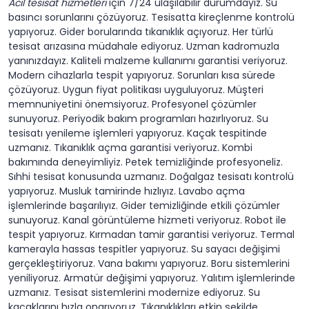
Acil tesisat hizmetleri
için 7/24 ulaşılabilir durumdayız. Su
basıncı sorunlarını çözüyoruz. Tesisatta kireçlenme kontrolü
yapıyoruz. Gider borularında tıkanıklık açıyoruz. Her türlü
tesisat arızasına müdahale ediyoruz. Uzman kadromuzla
yanınızdayız. Kaliteli malzeme kullanımı garantisi veriyoruz.
Modern cihazlarla tespit yapıyoruz. Sorunları kısa sürede
çözüyoruz. Uygun fiyat politikası uyguluyoruz. Müşteri
memnuniyetini önemsiyoruz. Profesyonel çözümler
sunuyoruz. Periyodik bakım programları hazırlıyoruz. Su
tesisatı yenileme işlemleri yapıyoruz. Kaçak tespitinde
uzmanız. Tıkanıklık açma garantisi veriyoruz. Kombi
bakımında deneyimliyiz. Petek temizliğinde profesyoneliz.
Sıhhi tesisat konusunda uzmanız. Doğalgaz tesisatı kontrolü
yapıyoruz. Musluk tamirinde hızlıyız. Lavabo açma
işlemlerinde başarılıyız. Gider temizliğinde etkili çözümler
sunuyoruz. Kanal görüntüleme hizmeti veriyoruz. Robot ile
tespit yapıyoruz. Kırmadan tamir garantisi veriyoruz. Termal
kamerayla hassas tespitler yapıyoruz. Su sayacı değişimi
gerçekleştiriyoruz. Vana bakımı yapıyoruz. Boru sistemlerini
yeniliyoruz. Armatür değişimi yapıyoruz. Yalıtım işlemlerinde
uzmanız. Tesisat sistemlerini modernize ediyoruz. Su
kaçaklarını hızla onarıyoruz. Tıkanıklıkları etkin şekilde