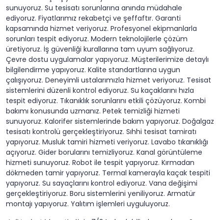
sunuyoruz. Su tesisatı sorunlarına anında müdahale
ediyoruz. Fiyatlarımız rekabetçi ve şeffaftır. Garanti
kapsamında hizmet veriyoruz. Profesyonel ekipmanlarla
sorunları tespit ediyoruz. Modern teknolojilerle çözüm
üretiyoruz. İş güvenliği kurallarına tam uyum sağlıyoruz.
Çevre dostu uygulamalar yapıyoruz. Müşterilerimize detaylı
bilgilendirme yapıyoruz. Kalite standartlarına uygun
çalışıyoruz. Deneyimli ustalarımızla hizmet veriyoruz. Tesisat
sistemlerini düzenli kontrol ediyoruz. Su kaçaklarını hızla
tespit ediyoruz. Tıkanıklık sorunlarını etkili çözüyoruz. Kombi
bakımı konusunda uzmanız. Petek temizliği hizmeti
sunuyoruz. Kalorifer sistemlerinde bakım yapıyoruz. Doğalgaz
tesisatı kontrolü gerçekleştiriyoruz. Sıhhi tesisat tamiratı
yapıyoruz. Musluk tamiri hizmeti veriyoruz. Lavabo tıkanıklığı
açıyoruz. Gider borularını temizliyoruz. Kanal görüntüleme
hizmeti sunuyoruz. Robot ile tespit yapıyoruz. Kırmadan
dökmeden tamir yapıyoruz. Termal kamerayla kaçak tespiti
yapıyoruz. Su sayaçlarını kontrol ediyoruz. Vana değişimi
gerçekleştiriyoruz. Boru sistemlerini yeniliyoruz. Armatür
montajı yapıyoruz. Yalıtım işlemleri uyguluyoruz.