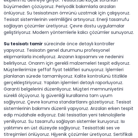
ekiplerimiz devreye giriyor. Tesisattaki küçük sorunları
büyümeden çözüyoruz. Periyodik bakımlarla arızaları
önlüyoruz. Su tesisatınızın ömrünü uzatmak için çalışıyoruz.
Tesisat sistemlerinin verimliliğini artırıyoruz. Enerji tasarrufu
sağlayan çözümler üretiyoruz. Çevre dostu uygulamalar
geliştiriyoruz. Modern yöntemlerle kalıcı çözümler sunuyoruz.
Su tesisatı tamir
sürecinde önce detaylı kontroller
yapıyoruz. Tesisatın genel durumunu profesyonel
ekipmanlarla inceliyoruz. Arızanın kapsamını ve nedenini
belirliyoruz. Onarım için gerekli malzemeleri tespit ediyoruz.
Müşterilerimize şeffaf fiyat teklifleri sunuyoruz. İşlemleri
planlanan sürede tamamlıyoruz. Kalite kontrolünü titizlikle
gerçekleştiriyoruz. Yapılan işlemleri detaylı raporluyoruz.
Garanti belgelerini düzenliyoruz. Müşteri memnuniyetini
sürekli ölçüyoruz. İş güvenliği kurallarına tam uyum
sağlıyoruz. Çevre koruma standartlarını gözetiyoruz. Tesisat
sistemlerinin bakımını düzenli yapıyoruz. Arızaları erken tespit
edip müdahale ediyoruz. Eski tesisatları yeni teknolojilerle
yeniliyoruz. Su tasarrufu sağlayan sistemler kuruyoruz. Isı
yalıtımını en üst düzeyde sağlıyoruz. Tesisattaki ses ve
titreşimleri önlüyoruz. Hijyenik çözümler üretiyoruz. Sertifikalı