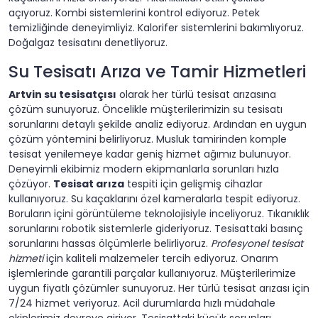
açıyoruz. Kombi sistemlerini kontrol ediyoruz. Petek
temizliğinde deneyimliyiz. Kalorifer sistemlerini bakımlıyoruz.
Doğalgaz tesisatını denetliyoruz.
Su Tesisatı Arıza ve Tamir Hizmetleri
Artvin su tesisatçısı
olarak her türlü tesisat arızasına
çözüm sunuyoruz. Öncelikle müşterilerimizin su tesisatı
sorunlarını detaylı şekilde analiz ediyoruz. Ardından en uygun
çözüm yöntemini belirliyoruz. Musluk tamirinden komple
tesisat yenilemeye kadar geniş hizmet ağımız bulunuyor.
Deneyimli ekibimiz modern ekipmanlarla sorunları hızla
çözüyor.
Tesisat arıza
tespiti için gelişmiş cihazlar
kullanıyoruz. Su kaçaklarını özel kameralarla tespit ediyoruz.
Boruların içini görüntüleme teknolojisiyle inceliyoruz. Tıkanıklık
sorunlarını robotik sistemlerle gideriyoruz. Tesisattaki basınç
sorunlarını hassas ölçümlerle belirliyoruz.
Profesyonel tesisat
hizmeti
için kaliteli malzemeler tercih ediyoruz. Onarım
işlemlerinde garantili parçalar kullanıyoruz. Müşterilerimize
uygun fiyatlı çözümler sunuyoruz. Her türlü tesisat arızası için
7/24 hizmet veriyoruz. Acil durumlarda hızlı müdahale