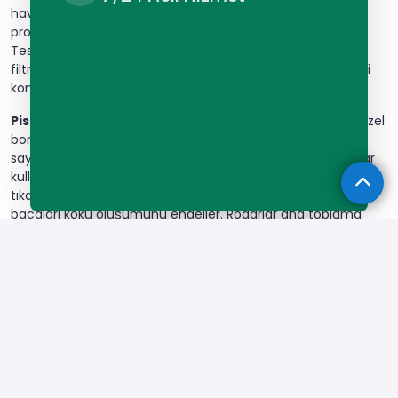
havalandırma boruları önemlidir. Bunlar sistemdeki hava
problemlerini önler. Boru bağlantıları özel rekorlarla yapılır.
Tesisat izolasyonu enerji tasarrufu sağlar. Su kalitesi
filtrasyon sistemleriyle korunur. Basınç göstergeleri düzenli
kontrol edilmelidir.
Pis su tesisatı
ayrı bir sistem olarak tasarlanır. Atık sular özel
borularla toplanır. Gider boruları belirli eğimle döşenir. Bu
sayede suyun akışı kolaylaşır. Pis su tesisatında PVC borular
kullanılır. Her katta temizleme kapakları bulunur. Bunlar
tıkanıklık durumunda müdahale içindir. Havalandırma
bacaları koku oluşumunu engeller. Rögarlar ana toplama
noktalarıdır. Yağmur suyu sistemleri ayrı planlanır. Bina içi
tesisatta ses yalıtımı önemlidir. Özel conta sistemleri
sızdırmazlık sağlar. Pis su kolektörleri atıkları toplar.
Kanalizasyon bağlantısı belediye şebekesine yapılır. Yağ
tutucular mutfak tesisatında kullanılır. Fosseptik sistemler
şebeke olmayan yerlerde tercih edilir. Pis su pompaları
bodrum katlarda gereklidir. Geri tepme vanaları taşmaları
önler. Atık su arıtma sistemleri bazı binalarda bulunur. Tesisat
eğimi standartlara uygun olmalıdır. Boru çapları