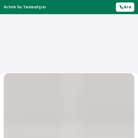
Artvin Su Tesisatçısı
Ara