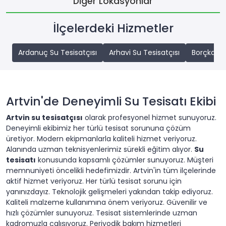
Diğer Lokasyonlar
İlçelerdeki Hizmetler
Ardanuç Su Tesisatçısı
Arhavi Su Tesisatçısı
Borçka Su
Artvin'de Deneyimli Su Tesisatı Ekibi
Artvin su tesisatçısı
olarak profesyonel hizmet sunuyoruz.
Deneyimli ekibimiz her türlü tesisat sorununa çözüm
üretiyor. Modern ekipmanlarla kaliteli hizmet veriyoruz.
Alanında uzman teknisyenlerimiz sürekli eğitim alıyor.
Su
tesisatı
konusunda kapsamlı çözümler sunuyoruz. Müşteri
memnuniyeti öncelikli hedefimizdir. Artvin'in tüm ilçelerinde
aktif hizmet veriyoruz. Her türlü tesisat sorunu için
yanınızdayız. Teknolojik gelişmeleri yakından takip ediyoruz.
Kaliteli malzeme kullanımına önem veriyoruz. Güvenilir ve
hızlı çözümler sunuyoruz. Tesisat sistemlerinde uzman
kadromuzla çalışıyoruz. Periyodik bakım hizmetleri