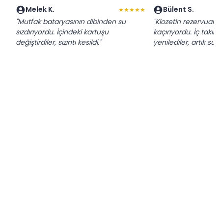
Melek K.
Bülent S.
★★★★★
"Mutfak bataryasının dibinden su
"Klozetin rezervuarı 
sızdırıyordu. İçindeki kartuşu
kaçırıyordu. İç takı
değiştirdiler, sızıntı kesildi."
yenilediler, artık su 