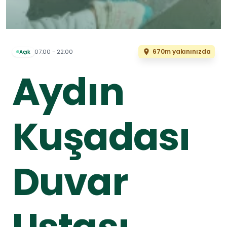
670m yakınınızda
07:00 - 22:00
Açık
Aydın
Kuşadası
Duvar
Ustası