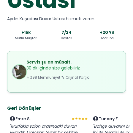
Aydın Kuşadası Duvar Ustası hizmeti veren
+15k
7/24
+20 Yıl
Mutlu Müşteri
Destek
Tecrübe
Servis şu an müsait.
30 dk içinde size gelebiliriz
⭐ %98 Memnuniyet 🔧 Orijinal Parça
Geri Dönüşler
Emre S.
Tuncay F.
★★★★★
"Mutfakla salon arasındaki duvarı
"Bahçe duvarını ördü
yıktırdık. Molozları temiz bir şekilde
İpiyle terazisiyle ço