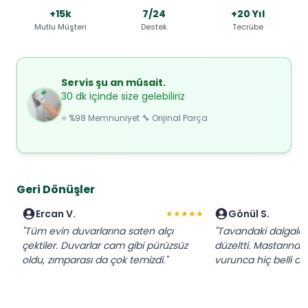
+15k
7/24
+20 Yıl
Mutlu Müşteri
Destek
Tecrübe
Servis şu an müsait.
30 dk içinde size gelebiliriz
⭐ %98 Memnuniyet 🔧 Orijinal Parça
Geri Dönüşler
Ercan V.
Gönül S.
★★★★★
"Tüm evin duvarlarına saten alçı
"Tavandaki dalgalan
çektiler. Duvarlar cam gibi pürüzsüz
düzeltti. Mastarında ç
oldu, zımparası da çok temizdi."
vurunca hiç belli ol