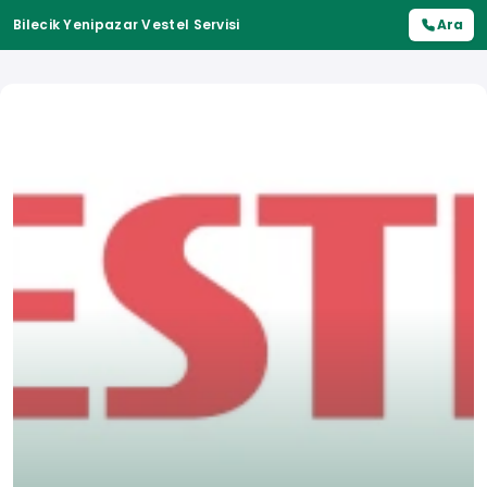
Bilecik Yenipazar Vestel Servisi
Ara