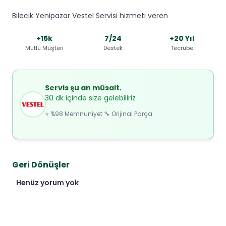
Bilecik Yenipazar Vestel Servisi hizmeti veren
+15k
7/24
+20 Yıl
Mutlu Müşteri
Destek
Tecrübe
Servis şu an müsait.
30 dk içinde size gelebiliriz
⭐ %98 Memnuniyet 🔧 Orijinal Parça
Geri Dönüşler
Henüz yorum yok