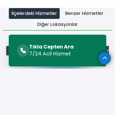
İlçelerdeki Hizmetler
Benzer Hizmetler
Diğer Lokasyonlar
İlçelerdeki Hizmetler
Tıkla Cepten Ara
Banaz Vestel Servisi
Eşme Vestel Servisi
Karahallı Veste
7/24 Acil Hizmet
Hizmet Cebinizde
Telefonunuza İndirin - Hızlı, Kolay ve
Pratik Hizmetin Keyfini Çıkarın!