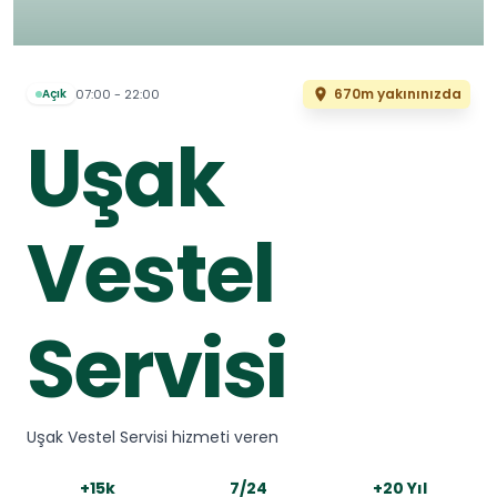
670m yakınınızda
07:00 - 22:00
Açık
Uşak
Vestel
Servisi
Uşak Vestel Servisi hizmeti veren
+15k
7/24
+20 Yıl