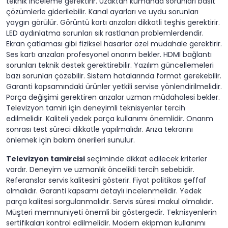
teknik inceleme gerektirir. Uzaktan kumanda sorunları basit
çözümlerle giderilebilir. Kanal ayarları ve uydu sorunları
yaygın görülür. Görüntü kartı arızaları dikkatli teşhis gerektirir.
LED aydınlatma sorunları sık rastlanan problemlerdendir.
Ekran çatlaması gibi fiziksel hasarlar özel müdahale gerektirir.
Ses kartı arızaları profesyonel onarım bekler. HDMI bağlantı
sorunları teknik destek gerektirebilir. Yazılım güncellemeleri
bazı sorunları çözebilir. Sistem hatalarında format gerekebilir.
Garanti kapsamındaki ürünler yetkili servise yönlendirilmelidir.
Parça değişimi gerektiren arızalar uzman müdahalesi bekler.
Televizyon tamiri için deneyimli teknisyenler tercih
edilmelidir. Kaliteli yedek parça kullanımı önemlidir. Onarım
sonrası test süreci dikkatle yapılmalıdır. Arıza tekrarını
önlemek için bakım önerileri sunulur.
Televizyon tamircisi
seçiminde dikkat edilecek kriterler
vardır. Deneyim ve uzmanlık öncelikli tercih sebebidir.
Referanslar servis kalitesini gösterir. Fiyat politikası şeffaf
olmalıdır. Garanti kapsamı detaylı incelenmelidir. Yedek
parça kalitesi sorgulanmalıdır. Servis süresi makul olmalıdır.
Müşteri memnuniyeti önemli bir göstergedir. Teknisyenlerin
sertifikaları kontrol edilmelidir. Modern ekipman kullanımı