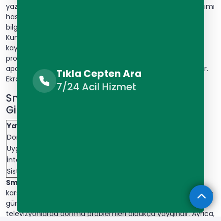
yazılım sorunları uzaktan çözülebilir. Piksel hatalarının onarımı
hassas işlemler gerektirir. Arka aydınlatma değişimi teknik
bilgi ister. Bağlantı portlarının tamiri lehimleme gerektirir.
Kumanda sensörü değişimi hassasiyet gerektirir. Güç
kaynağı arızaları elektrik bilgisi gerektirir. Panel değişimi
profesyonel ekipman gerektirir. Hoparlör değişimi özel
aparatlar gerektirir. İşlemci sorunları yazılım bilgisi gerektirir.
Tıkla Cepten Ara
Ekran kalibrasyonu profesyonel cihazlar gerektirir.
7/24 Acil Hizmet
Smart TV Sorunları ve Yazılımsal Arıza
Giderme
Yaygın Smart TV Sorunları
Çözüm Yöntemleri
Donma Problemi
Güç Döngüsü / Reset
Uygulama Çökmeleri
Önbellek Temizleme
İnternet Bağlantı Sorunu
Ağ Ayarları Kontrolü
Sistem Yanıt Vermeme
Fabrika Ayarları
Smart TV
kullanıcıları sıklıkla yazılımsal sorunlarla
karşılaşmaktadır. Öncelikle, televizyonunuzun düzenli sistem
güncellemelerini kontrol etmelisiniz. Bununla birlikte, akıllı
televizyonlarda donma problemleri oldukça yaygındır. Ayrıca,