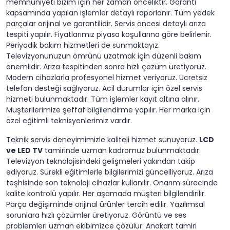
memnuniyeti bizim için her zaman önceliktir. Garanti
kapsamında yapılan işlemler detaylı raporlanır. Tüm yedek
parçalar orijinal ve garantilidir. Servis öncesi detaylı arıza
tespiti yapılır. Fiyatlarımız piyasa koşullarına göre belirlenir.
Periyodik bakım hizmetleri de sunmaktayız.
Televizyonunuzun ömrünü uzatmak için düzenli bakım
önemlidir. Arıza tespitinden sonra hızlı çözüm üretiyoruz.
Modern cihazlarla profesyonel hizmet veriyoruz. Ücretsiz
telefon desteği sağlıyoruz. Acil durumlar için özel servis
hizmeti bulunmaktadır. Tüm işlemler kayıt altına alınır.
Müşterilerimize şeffaf bilgilendirme yapılır. Her marka için
özel eğitimli teknisyenlerimiz vardır.
Teknik servis deneyimimizle kaliteli hizmet sunuyoruz.
LCD
ve LED TV
tamirinde uzman kadromuz bulunmaktadır.
Televizyon teknolojisindeki gelişmeleri yakından takip
ediyoruz. Sürekli eğitimlerle bilgilerimizi güncelliyoruz. Arıza
teşhisinde son teknoloji cihazlar kullanılır. Onarım sürecinde
kalite kontrolü yapılır. Her aşamada müşteri bilgilendirilir.
Parça değişiminde orijinal ürünler tercih edilir. Yazılımsal
sorunlara hızlı çözümler üretiyoruz. Görüntü ve ses
problemleri uzman ekibimizce çözülür. Anakart tamiri