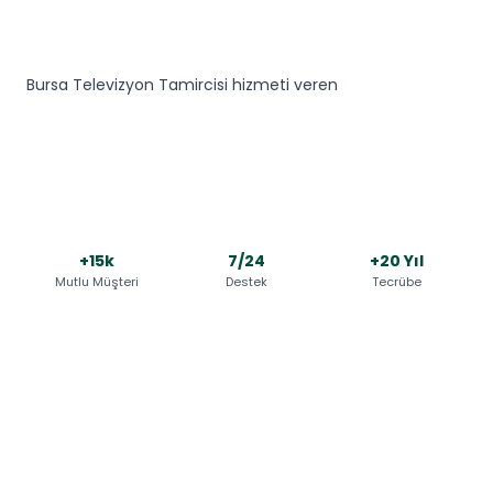
Bursa Televizyon Tamircisi hizmeti veren
+15k
7/24
+20 Yıl
Mutlu Müşteri
Destek
Tecrübe