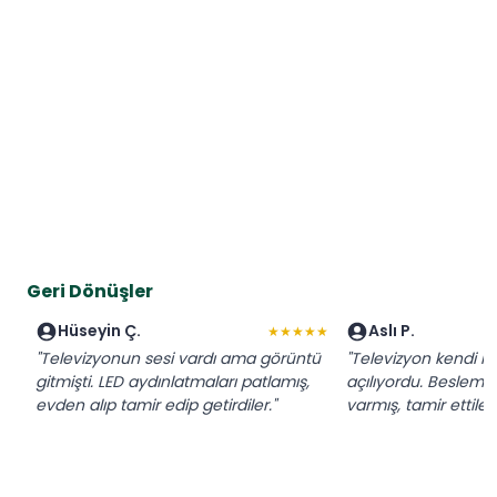
Geri Dönüşler
Hüseyin Ç.
Aslı P.
★★★★★
"Televizyonun sesi vardı ama görüntü
"Televizyon kendi k
gitmişti. LED aydınlatmaları patlamış,
açılıyordu. Besleme
evden alıp tamir edip getirdiler."
varmış, tamir ettiler.