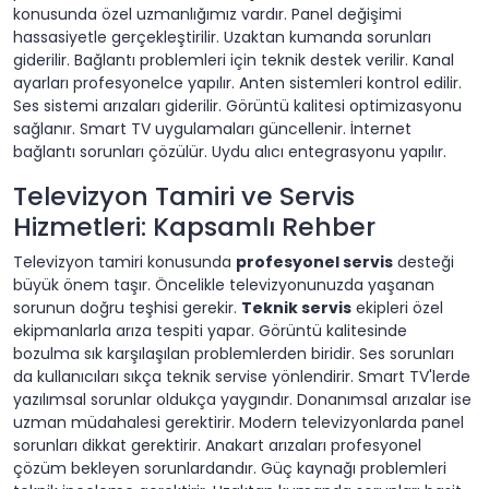
konusunda özel uzmanlığımız vardır. Panel değişimi
hassasiyetle gerçekleştirilir. Uzaktan kumanda sorunları
giderilir. Bağlantı problemleri için teknik destek verilir. Kanal
ayarları profesyonelce yapılır. Anten sistemleri kontrol edilir.
Ses sistemi arızaları giderilir. Görüntü kalitesi optimizasyonu
sağlanır. Smart TV uygulamaları güncellenir. İnternet
bağlantı sorunları çözülür. Uydu alıcı entegrasyonu yapılır.
Televizyon Tamiri ve Servis
Hizmetleri: Kapsamlı Rehber
Televizyon tamiri konusunda
profesyonel servis
desteği
büyük önem taşır. Öncelikle televizyonunuzda yaşanan
sorunun doğru teşhisi gerekir.
Teknik servis
ekipleri özel
ekipmanlarla arıza tespiti yapar. Görüntü kalitesinde
bozulma sık karşılaşılan problemlerden biridir. Ses sorunları
da kullanıcıları sıkça teknik servise yönlendirir. Smart TV'lerde
yazılımsal sorunlar oldukça yaygındır. Donanımsal arızalar ise
uzman müdahalesi gerektirir. Modern televizyonlarda panel
sorunları dikkat gerektirir. Anakart arızaları profesyonel
çözüm bekleyen sorunlardandır. Güç kaynağı problemleri