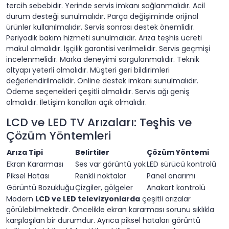
tercih sebebidir. Yerinde servis imkanı sağlanmalıdır. Acil
durum desteği sunulmalıdır. Parça değişiminde orijinal
ürünler kullanılmalıdır. Servis sonrası destek önemlidir.
Periyodik bakım hizmeti sunulmalıdır. Arıza teşhis ücreti
makul olmalıdır. İşçilik garantisi verilmelidir. Servis geçmişi
incelenmelidir. Marka deneyimi sorgulanmalıdır. Teknik
altyapı yeterli olmalıdır. Müşteri geri bildirimleri
değerlendirilmelidir. Online destek imkanı sunulmalıdır.
Ödeme seçenekleri çeşitli olmalıdır. Servis ağı geniş
olmalıdır. İletişim kanalları açık olmalıdır.
LCD ve LED TV Arızaları: Teşhis ve
Çözüm Yöntemleri
Arıza Tipi
Belirtiler
Çözüm Yöntemi
Ekran Kararması
Ses var görüntü yok
LED sürücü kontrolü
Piksel Hatası
Renkli noktalar
Panel onarımı
Görüntü Bozukluğu
Çizgiler, gölgeler
Anakart kontrolü
Modern
LCD ve LED televizyonlarda
çeşitli arızalar
görülebilmektedir. Öncelikle ekran kararması sorunu sıklıkla
karşılaşılan bir durumdur. Ayrıca piksel hataları görüntü