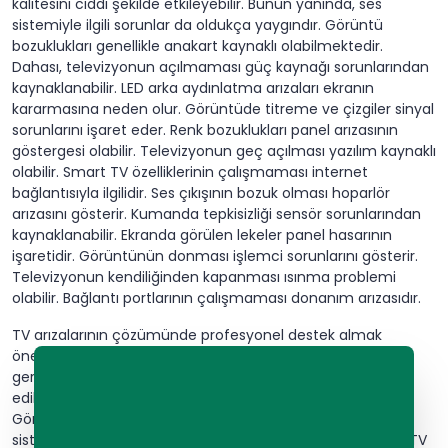
kalitesini ciddi şekilde etkileyebilir. Bunun yanında, ses
sistemiyle ilgili sorunlar da oldukça yaygındır. Görüntü
bozuklukları genellikle anakart kaynaklı olabilmektedir.
Dahası, televizyonun açılmaması güç kaynağı sorunlarından
kaynaklanabilir. LED arka aydınlatma arızaları ekranın
kararmasına neden olur. Görüntüde titreme ve çizgiler sinyal
sorunlarını işaret eder. Renk bozuklukları panel arızasının
göstergesi olabilir. Televizyonun geç açılması yazılım kaynaklı
olabilir. Smart TV özelliklerinin çalışmaması internet
bağlantısıyla ilgilidir. Ses çıkışının bozuk olması hoparlör
arızasını gösterir. Kumanda tepkisizliği sensör sorunlarından
kaynaklanabilir. Ekranda görülen lekeler panel hasarının
işaretidir. Görüntünün donması işlemci sorunlarını gösterir.
Televizyonun kendiliğinden kapanması ısınma problemi
olabilir. Bağlantı portlarının çalışmaması donanım arızasıdır.
TV arızalarının çözümünde profesyonel destek almak
önemlidir. Özellikle panel sorunları uzman müdahalesi
gerektirir. Anakart arızaları özel ekipmanlarla tespit
edilmelidir. Yazılım güncellemeleri düzenli yapılmalıdır.
Görüntü ayarları profesyonel ekiplerce yapılmalıdır. Ses
sistemi kalibrasyonu özel cihazlarla gerçekleştirilir. Smart TV