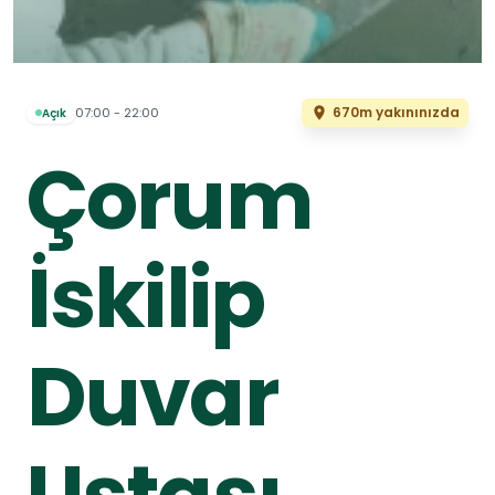
670m yakınınızda
07:00 - 22:00
Açık
Çorum
İskilip
Duvar
Ustası