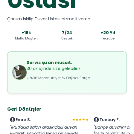
Çorum İskilip Duvar Ustası hizmeti veren
+15k
7/24
+20 Yıl
Mutlu Müşteri
Destek
Tecrübe
Servis şu an müsait.
30 dk içinde size gelebiliriz
⭐ %98 Memnuniyet 🔧 Orijinal Parça
Geri Dönüşler
Emre S.
Tuncay F.
★★★★★
"Mutfakla salon arasındaki duvarı
"Bahçe duvarını ördü
yıktırdık. Molozları temiz bir şekilde
İpiyle terazisiyle ço