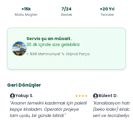
+15k
7/24
+20 Yıl
Mutlu Müşteri
Destek
Tecrübe
Servis şu an müsait.
30 dk içinde size gelebiliriz
⭐ %98 Memnuniyet 🔧 Orijinal Parça
Geri Dönüşler
Yakup S.
Bülent D.
★★★★
"Arsanın temelini kazdırmak için paletli
"Kanalizasyon hattı 
kepçe kiraladım. Operatör projeye
(beko loder) kiralad
tam uydu, bir günde bitirdi."
seri ve tecrübeliydi."