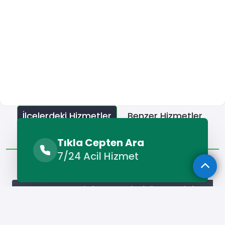
İlçelerdeki Hizmetler
Benzer Hizmetler
Diğer Lokasyonlar
Tıkla Cepten Ara
7/24 Acil Hizmet
İlçelerdeki Hizmetler
Acıpayam Kepçe Kiralama
Babadağ Kepçe Kiralama