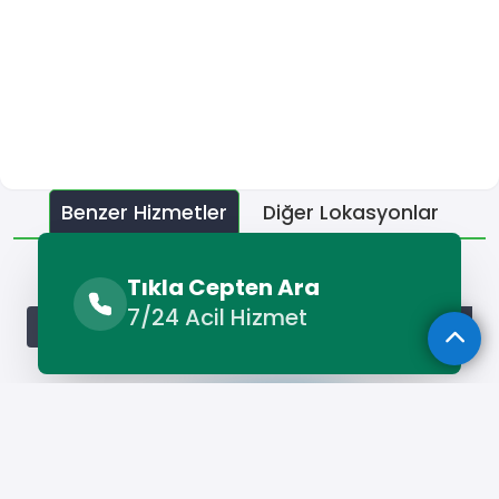
Benzer Hizmetler
Diğer Lokasyonlar
Benzer Hizmetler
Tıkla Cepten Ara
7/24 Acil Hizmet
Kemah Beyaz Eşya Servisi
Kemah Boyacı
Kemah Çatı 