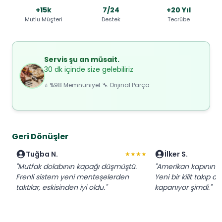
+15k
7/24
+20 Yıl
Mutlu Müşteri
Destek
Tecrübe
Servis şu an müsait.
30 dk içinde size gelebiliriz
⭐ %98 Memnuniyet 🔧 Orijinal Parça
Geri Dönüşler
Tuğba N.
İlker S.
★★★★
"Mutfak dolabının kapağı düşmüştü.
"Amerikan kapının ki
Frenli sistem yeni menteşelerden
Yeni bir kilit takıp a
taktılar, eskisinden iyi oldu."
kapanıyor şimdi."