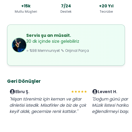
+15k
7/24
+20 Yıl
Mutlu Müşteri
Destek
Tecrübe
Servis şu an müsait.
30 dk içinde size gelebiliriz
⭐ %98 Memnuniyet 🔧 Orijinal Parça
Geri Dönüşler
Ebru Ş.
Levent H.
★★★★★
"Nişan törenimiz için keman ve gitar
"Doğum günü partisi 
dinletisi istedik. Misafirler de biz de çok
Müzik listesi harikay
keyif aldık, gecemize renk kattılar."
eğlendirmeyi başard