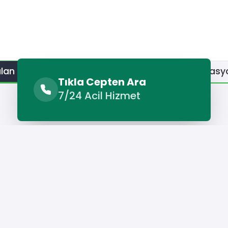
lan Hizmetler
Benzer Hizmetler
Diğer Lokasy
Tıkla Cepten Ara
7/24 Acil Hizmet
Sunulan Hizmetler
dolabı Servisi
Alucra Çamaşır Makinesi Servisi
Alucra Fırı