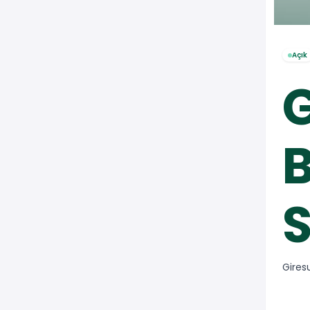
Açık
G
B
S
Gires