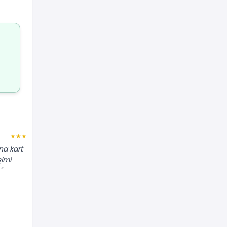
Sibel T.
★★★★
★★★★★
na kart
"Bulaşık makinesinin kapağı
şimi
kilitlenmiyordu. Kilit mekanizmasını 15
"
dakikada değiştirdiler, gayet memnun
kaldım."