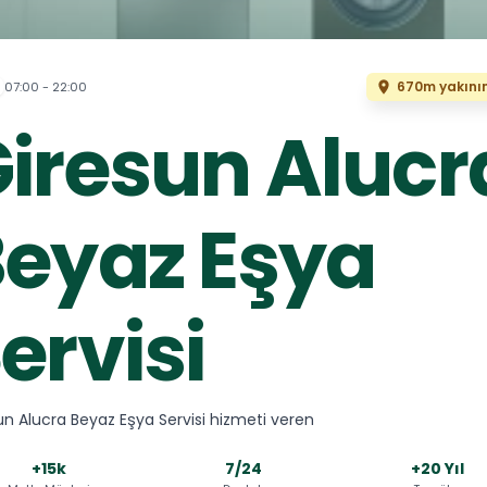
670m yakını
07:00 - 22:00
iresun Alucr
eyaz Eşya
ervisi
un Alucra Beyaz Eşya Servisi hizmeti veren
+15k
7/24
+20 Yıl