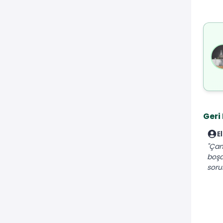
Geri
El
"Çam
boşa
soru