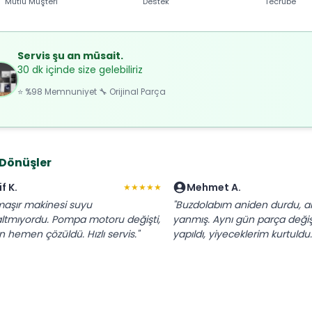
Mutlu Müşteri
Destek
Tecrübe
Servis şu an müsait.
30 dk içinde size gelebiliriz
⭐ %98 Memnuniyet 🔧 Orijinal Parça
 Dönüşler
if K.
Mehmet A.
★★★★★
aşır makinesi suyu
"Buzdolabım aniden durdu, a
ltmıyordu. Pompa motoru değişti,
yanmış. Aynı gün parça deği
n hemen çözüldü. Hızlı servis."
yapıldı, yiyeceklerim kurtuldu.