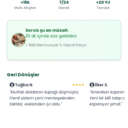
+15k
7/24
+20 Yıl
Mutlu Müşteri
Destek
Tecrübe
Servis şu an müsait.
30 dk içinde size gelebiliriz
⭐ %98 Memnuniyet 🔧 Orijinal Parça
Geri Dönüşler
Tuğba N.
İlker S.
★★★★
"Mutfak dolabının kapağı düşmüştü.
"Amerikan kapının ki
Frenli sistem yeni menteşelerden
Yeni bir kilit takıp a
taktılar, eskisinden iyi oldu."
kapanıyor şimdi."