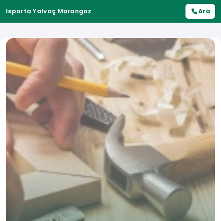
Isparta Yalvaç Marangoz
Ara