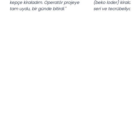
kepçe kiraladım. Operatör projeye
(beko loder) kiralad
tam uydu, bir günde bitirdi."
seri ve tecrübeliydi."