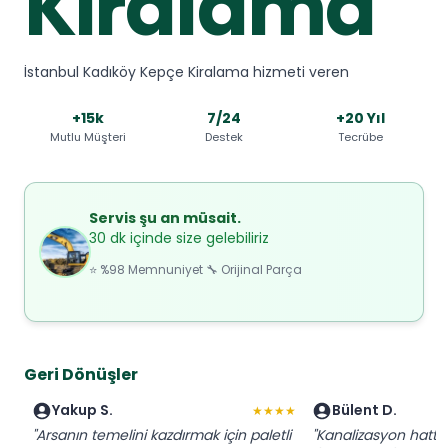
Kiralama
İstanbul Kadıköy Kepçe Kiralama hizmeti veren
+15k
7/24
+20 Yıl
Mutlu Müşteri
Destek
Tecrübe
Servis şu an müsait.
30 dk içinde size gelebiliriz
⭐ %98 Memnuniyet 🔧 Orijinal Parça
Geri Dönüşler
Yakup S.
Bülent D.
★★★★
"Arsanın temelini kazdırmak için paletli
"Kanalizasyon hattı 