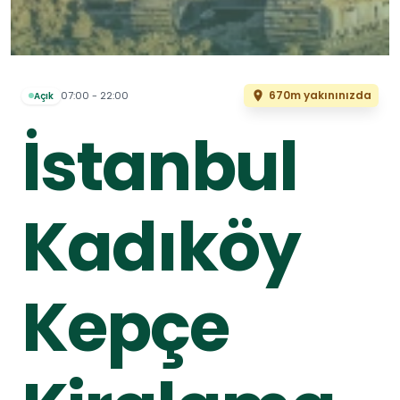
670m yakınınızda
07:00 - 22:00
Açık
İstanbul
Kadıköy
Kepçe