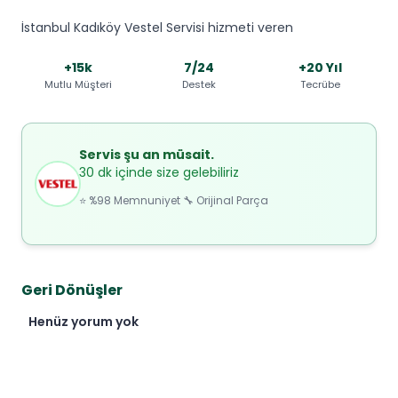
İstanbul Kadıköy Vestel Servisi hizmeti veren
+15k
7/24
+20 Yıl
Mutlu Müşteri
Destek
Tecrübe
Servis şu an müsait.
30 dk içinde size gelebiliriz
⭐ %98 Memnuniyet 🔧 Orijinal Parça
Geri Dönüşler
Henüz yorum yok