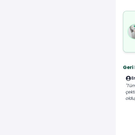
Geri
E
"Tüm
çekt
oldu