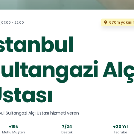
670m yakını
07:00 - 22:00
stanbul
ultangazi Alç
stası
bul Sultangazi Alçı Ustası hizmeti veren
+15k
7/24
+20 Yıl
Mutlu Müşteri
Destek
Tecrübe