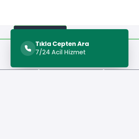
Benzer Hizmetler
Diğer Lokasyonlar
Tıkla Cepten Ara
7/24 Acil Hizmet
Benzer Hizmetler
zi Fayans Ustası
Sultangazi Seramik Ustası
Sultangazi Sıv
Hizmet Cebinizde