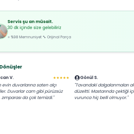
Servis şu an müsait.
30 dk içinde size gelebiliriz
⭐ %98 Memnuniyet 🔧 Orijinal Parça
 Dönüşler
rcan V.
Gönül S.
★★★★★
 evin duvarlarına saten alçı
"Tavandaki dalgalanmaları al
iler. Duvarlar cam gibi pürüzsüz
düzeltti. Mastarında çektiği içi
, zımparası da çok temizdi."
vurunca hiç belli olmuyor."