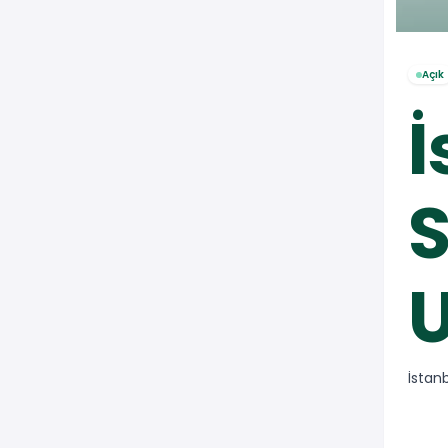
Açık
İ
S
U
İstan