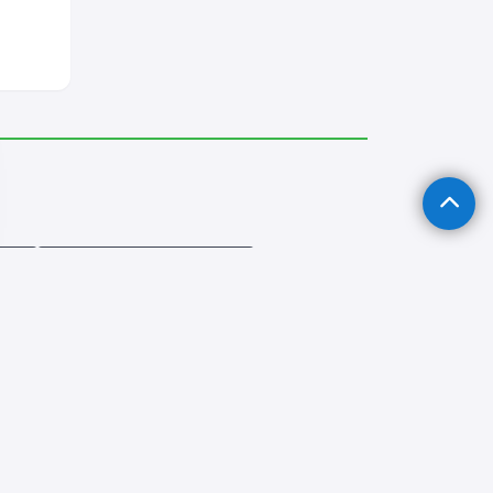
acı
Sultangazi Tavan Ustası