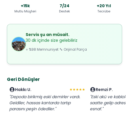
+15k
7/24
+20 Yıl
Mutlu Müşteri
Destek
Tecrübe
Servis şu an müsait.
30 dk içinde size gelebiliriz
⭐ %98 Memnuniyet 🔧 Orijinal Parça
Geri Dönüşler
Hakkı U.
Remzi P.
★★★★★
"Depoda birikmiş eski demirler vardı.
"Eski akü ve kablola
Geldiler, hassas kantarda tartıp
saatte gelip adresten
parasını peşin ödediler."
esnaf."