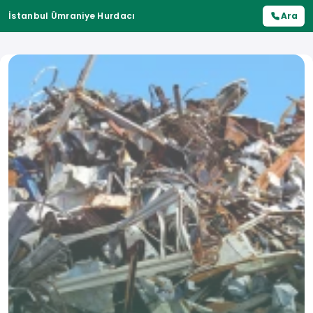
İstanbul Ümraniye Hurdacı
Ara