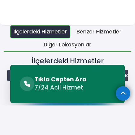
İlçelerdeki Hizmetler
Benzer Hizmetler
Diğer Lokasyonlar
İlçelerdeki Hizmetler
Ayrancı Hurdacı
Başyayla Hurdacı
Ermenek Hurdacı
Tıkla Cepten Ara
7/24 Acil Hizmet
Hizmet Cebinizde
Telefonunuza İndirin - Hızlı, Kolay ve