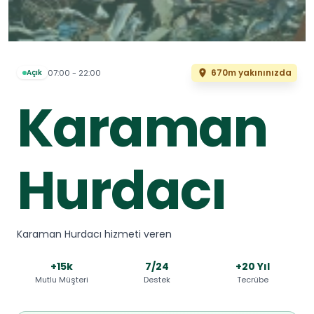
670m yakınınızda
07:00 - 22:00
Açık
Karaman
Hurdacı
Karaman Hurdacı hizmeti veren
+15k
7/24
+20 Yıl
Mutlu Müşteri
Destek
Tecrübe