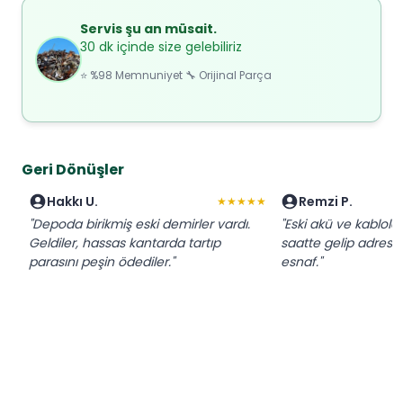
Servis şu an müsait.
30 dk içinde size gelebiliriz
⭐ %98 Memnuniyet 🔧 Orijinal Parça
Geri Dönüşler
Hakkı U.
Remzi P.
★★★★★
"Depoda birikmiş eski demirler vardı.
"Eski akü ve kablola
Geldiler, hassas kantarda tartıp
saatte gelip adresten
parasını peşin ödediler."
esnaf."