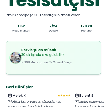
İzmir Kemalpaşa Su Tesisatçısı hizmeti veren
+15k
7/24
+20 Yıl
Mutlu Müşteri
Destek
Tecrübe
Servis şu an müsait.
30 dk içinde size gelebiliriz
⭐ %98 Memnuniyet 🔧 Orijinal Parça
Geri Dönüşler
Melek K.
Bülent S.
★★★★★
"Mutfak bataryasının dibinden su
"Klozetin rezervuarı 
sızdırıyordu. İçindeki kartuşu
kaçırıyordu. İç takı