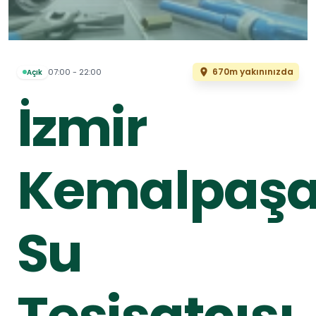
670m yakınınızda
07:00 - 22:00
Açık
İzmir
Kemalpaş
Su
Tesisatçısı