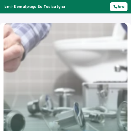
İzmir Kemalpaşa Su Tesisatçısı
Ara