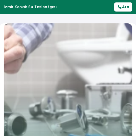
İzmir Konak Su Tesisatçısı
Ara