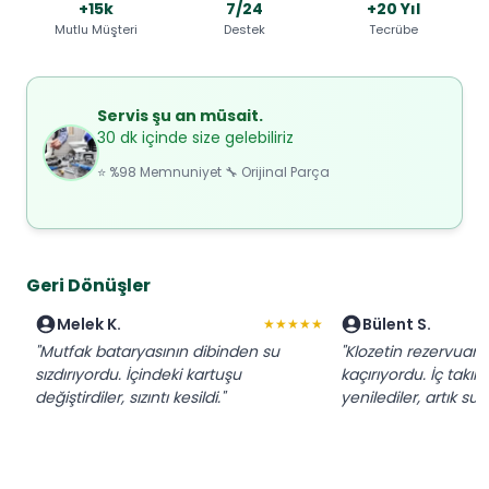
+15k
7/24
+20 Yıl
Mutlu Müşteri
Destek
Tecrübe
Servis şu an müsait.
30 dk içinde size gelebiliriz
⭐ %98 Memnuniyet 🔧 Orijinal Parça
Geri Dönüşler
Melek K.
Bülent S.
★★★★★
"Mutfak bataryasının dibinden su
"Klozetin rezervuarı 
sızdırıyordu. İçindeki kartuşu
kaçırıyordu. İç takı
değiştirdiler, sızıntı kesildi."
yenilediler, artık su 