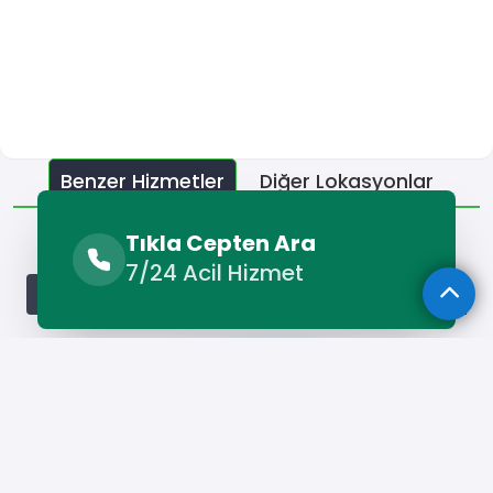
Benzer Hizmetler
Diğer Lokasyonlar
Benzer Hizmetler
Tıkla Cepten Ara
7/24 Acil Hizmet
Konak Petek Temizleme
Konak Su Kaçağı Tespiti
Kona
Hizmet Cebinizde