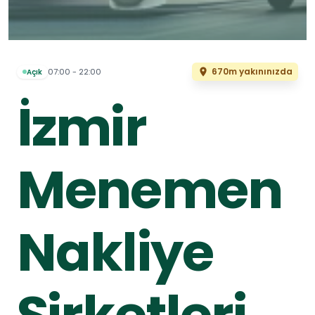
670m yakınınızda
07:00 - 22:00
Açık
İzmir
Menemen
Nakliye
Şirketleri