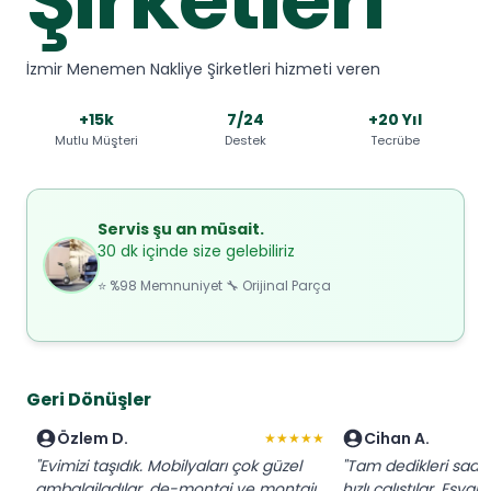
İzmir Menemen Nakliye Şirketleri hizmeti veren
+15k
7/24
+20 Yıl
Mutlu Müşteri
Destek
Tecrübe
Servis şu an müsait.
30 dk içinde size gelebiliriz
⭐ %98 Memnuniyet 🔧 Orijinal Parça
Geri Dönüşler
Özlem D.
Cihan A.
★★★★★
"Evimizi taşıdık. Mobilyaları çok güzel
"Tam dedikleri saatt
ambalajladılar, de-montaj ve montajı
hızlı çalıştılar. Eşy