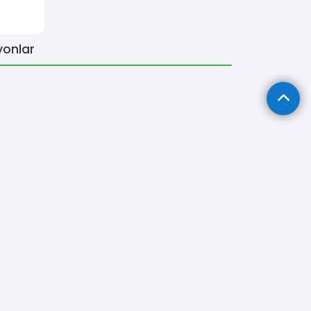
yonlar
rketleri
Merkez Nakliye Şirketleri
Pehlivanköy Nakliye Şirket