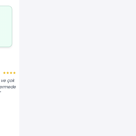
Meltem K.
★★★★★
★★★★★
r ve çok
"Asansörlü taşıma hizmeti aldık. 10.
r vermeden
kattaki eşyalar sorunsuz bir şekilde
"
indirildi. Çok büyük kolaylık."