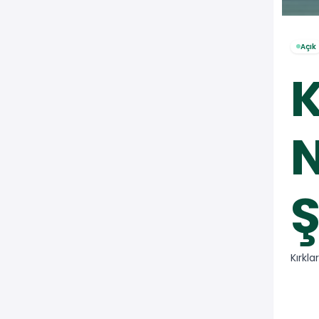
Açık
K
N
Ş
Kırkla