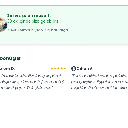
Servis şu an müsait.
30 dk içinde size gelebiliriz
⭐ %98 Memnuniyet 🔧 Orijinal Parça
 Dönüşler
zlem D.
Cihan A.
★★★★★
izi taşıdık. Mobilyaları çok güzel
"Tam dedikleri saatte geldile
lajladılar, de-montaj ve montajı
hızlı çalıştılar. Eşyalara zara
ndileri yaptı. Tek çizik yok."
taşıdılar. Profesyonel bir ekip.