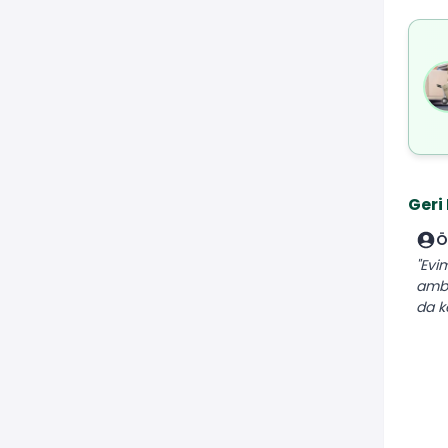
Geri
Ö
"Evim
amba
da ke