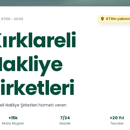
670m yakını
07:00 - 22:00
ırklareli
akliye
irketleri
reli Nakliye Şirketleri hizmeti veren
+15k
7/24
+20 Yıl
Mutlu Müşteri
Destek
Tecrübe