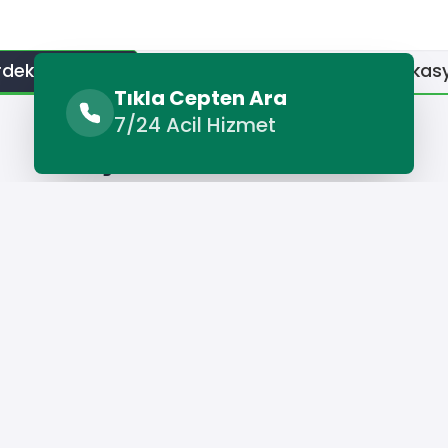
erdeki Hizmetler
Benzer Hizmetler
Diğer Lokas
Tıkla Cepten Ara
7/24 Acil Hizmet
İlçelerdeki Hizmetler
ye Şirketleri
Kofçaz Nakliye Şirketleri
Lüleburgaz Nakliye Şi
Hizmet Cebinizde
Telefonunuza İndirin - Hızlı, Kolay ve Pratik