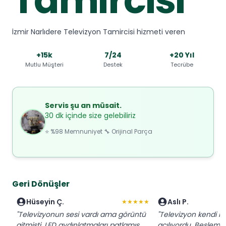
İzmir Narlıdere Televizyon Tamircisi hizmeti veren
+15k
7/24
+20 Yıl
Mutlu Müşteri
Destek
Tecrübe
Servis şu an müsait.
30 dk içinde size gelebiliriz
⭐ %98 Memnuniyet 🔧 Orijinal Parça
Geri Dönüşler
Hüseyin Ç.
Aslı P.
★★★★★
"Televizyonun sesi vardı ama görüntü
"Televizyon kendi k
gitmişti. LED aydınlatmaları patlamış,
açılıyordu. Besleme