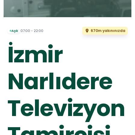
670m yakınınızda
07:00 - 22:00
Açık
İzmir
Narlıdere
Televizyon
Tamircisi