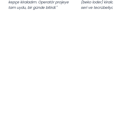
kepçe kiraladım. Operatör projeye
(beko loder) kiralad
tam uydu, bir günde bitirdi."
seri ve tecrübeliydi."