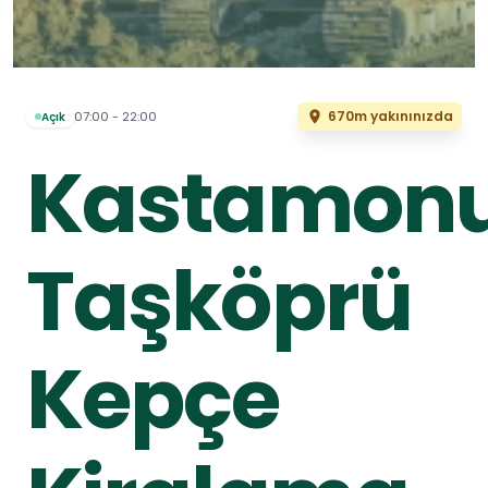
670m yakınınızda
07:00 - 22:00
Açık
Kastamon
Taşköprü
Kepçe