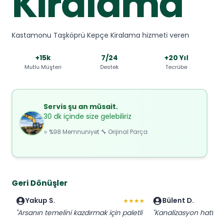
Kiralama
Kastamonu Taşköprü Kepçe Kiralama hizmeti veren
+15k
7/24
+20 Yıl
Mutlu Müşteri
Destek
Tecrübe
Servis şu an müsait.
30 dk içinde size gelebiliriz
⭐ %98 Memnuniyet 🔧 Orijinal Parça
Geri Dönüşler
Yakup S.
Bülent D.
★★★★
"Arsanın temelini kazdırmak için paletli
"Kanalizasyon hattı 