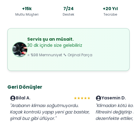
+15k
7/24
+20 Yıl
Mutlu Müşteri
Destek
Tecrübe
Servis şu an müsait.
30 dk içinde size gelebiliriz
⭐ %98 Memnuniyet 🔧 Orijinal Parça
Geri Dönüşler
Bilal A.
Yasemin D.
★★★★★
"Arabanın kliması soğutmuyordu.
"Klimadan kötü koku
Kaçak kontrolü yapıp yeni gaz bastılar,
filtresini değiştirip 
şimdi buz gibi üflüyor."
dezenfekte ettiler, 