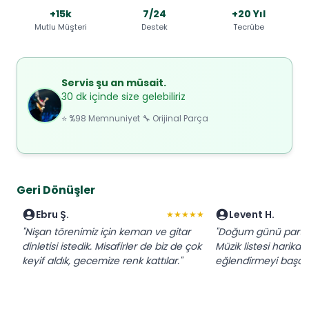
+15k
7/24
+20 Yıl
Mutlu Müşteri
Destek
Tecrübe
Servis şu an müsait.
30 dk içinde size gelebiliriz
⭐ %98 Memnuniyet 🔧 Orijinal Parça
Geri Dönüşler
Ebru Ş.
Levent H.
★★★★★
"Nişan törenimiz için keman ve gitar
"Doğum günü partisi 
dinletisi istedik. Misafirler de biz de çok
Müzik listesi harikay
keyif aldık, gecemize renk kattılar."
eğlendirmeyi başard