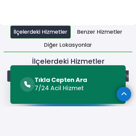
İlçelerdeki Hizmetler
Benzer Hizmetler
Diğer Lokasyonlar
İlçelerdeki Hizmetler
Başiskele Fotoğrafçı
Çayırova Fotoğrafçı
Darıca Fotoğ
Tıkla Cepten Ara
7/24 Acil Hizmet
Hizmet Cebinizde
Telefonunuza İndirin - Hızlı, Kolay ve