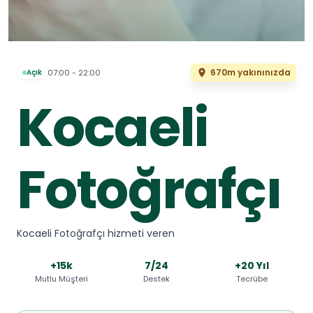
670m yakınınızda
07:00 - 22:00
Açık
Kocaeli
Fotoğrafçı
Kocaeli Fotoğrafçı hizmeti veren
+15k
7/24
+20 Yıl
Mutlu Müşteri
Destek
Tecrübe