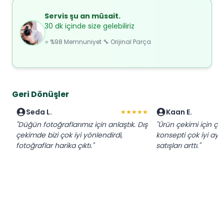
Servis şu an müsait.
30 dk içinde size gelebiliriz
⭐ %98 Memnuniyet 🔧 Orijinal Parça
Geri Dönüşler
Seda L.
Kaan E.
★★★★★
"Düğün fotoğraflarımız için anlaştık. Dış
"Ürün çekimi için çalı
çekimde bizi çok iyi yönlendirdi,
konsepti çok iyi aya
fotoğraflar harika çıktı."
satışları arttı."