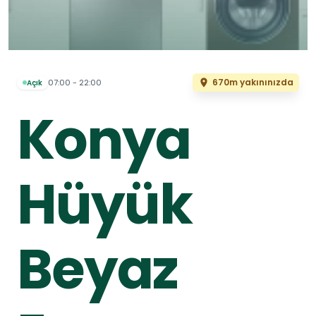
670m yakınınızda
07:00 - 22:00
Açık
Konya
Hüyük
Beyaz