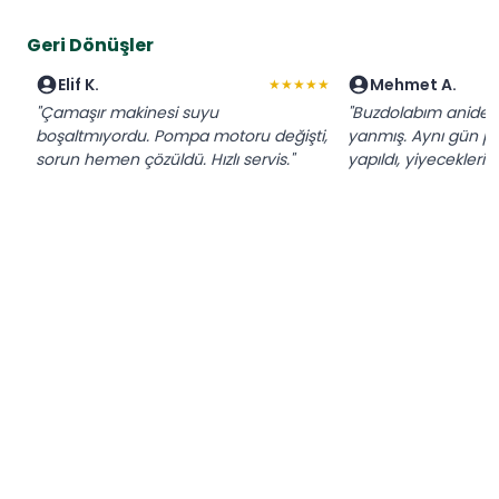
Geri Dönüşler
Elif K.
Mehmet A.
★★★★★
"Çamaşır makinesi suyu
"Buzdolabım aniden
boşaltmıyordu. Pompa motoru değişti,
yanmış. Aynı gün p
sorun hemen çözüldü. Hızlı servis."
yapıldı, yiyeceklerim