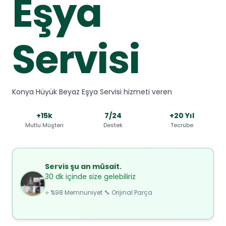
Eşya
Servisi
Konya Hüyük Beyaz Eşya Servisi hizmeti veren
+15k
7/24
+20 Yıl
Mutlu Müşteri
Destek
Tecrübe
Servis şu an müsait.
30 dk içinde size gelebiliriz
⭐ %98 Memnuniyet 🔧 Orijinal Parça