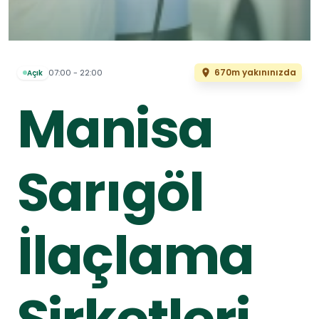
670m yakınınızda
07:00 - 22:00
Açık
Manisa
Sarıgöl
İlaçlama
Şirketleri