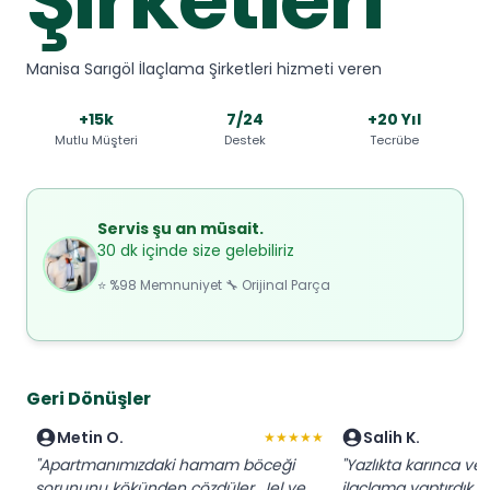
Manisa Sarıgöl İlaçlama Şirketleri hizmeti veren
+15k
7/24
+20 Yıl
Mutlu Müşteri
Destek
Tecrübe
Servis şu an müsait.
30 dk içinde size gelebiliriz
⭐ %98 Memnuniyet 🔧 Orijinal Parça
Geri Dönüşler
Metin O.
Salih K.
★★★★★
"Apartmanımızdaki hamam böceği
"Yazlıkta karınca ve s
sorununu kökünden çözdüler. Jel ve
ilaçlama yaptırdık. 