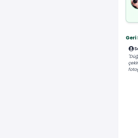
Geri
S
"Düğ
çeki
fotoğ