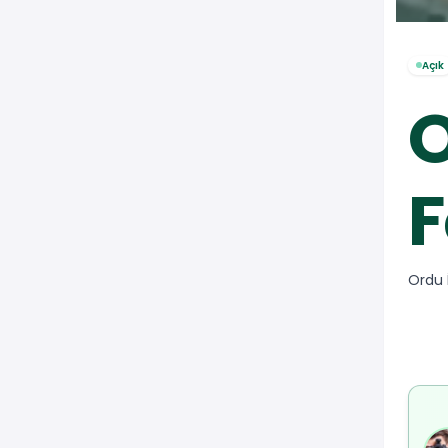
Açık
O
F
Ordu 