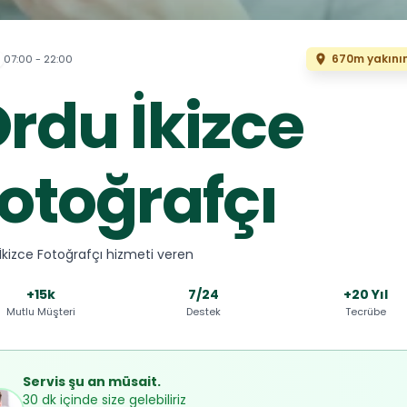
670m yakını
07:00 - 22:00
rdu İkizce
otoğrafçı
İkizce Fotoğrafçı hizmeti veren
+15k
7/24
+20 Yıl
Mutlu Müşteri
Destek
Tecrübe
Servis şu an müsait.
30 dk içinde size gelebiliriz