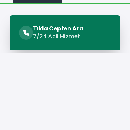
Benzer Hizmetler
Tıkla Cepten Ara
7/24 Acil Hizmet
İkizce Müzisyen
İkizce Organizasyon Şirketi
Hizmet Cebinizde
Telefonunuza İndirin - Hızlı, Kolay ve Pratik
Hizmetin Keyfini Çıkarın!