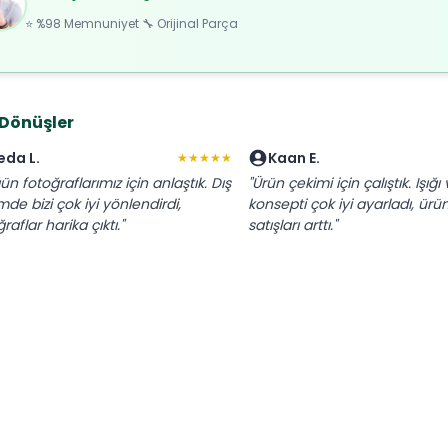
⭐ %98 Memnuniyet 🔧 Orijinal Parça
 Dönüşler
eda L.
Kaan E.
★★★★★
ün fotoğraflarımız için anlaştık. Dış
"Ürün çekimi için çalıştık. Işığı
mde bizi çok iyi yönlendirdi,
konsepti çok iyi ayarladı, ürü
raflar harika çıktı."
satışları arttı."