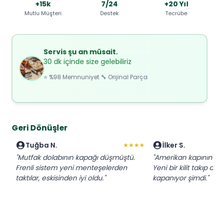
+15k
7/24
+20 Yıl
Mutlu Müşteri
Destek
Tecrübe
Servis şu an müsait.
30 dk içinde size gelebiliriz
⭐ %98 Memnuniyet 🔧 Orijinal Parça
Geri Dönüşler
Tuğba N.
İlker S.
★★★★
"Mutfak dolabının kapağı düşmüştü.
"Amerikan kapının ki
Frenli sistem yeni menteşelerden
Yeni bir kilit takıp a
taktılar, eskisinden iyi oldu."
kapanıyor şimdi."