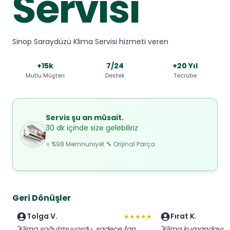
Servisi
Sinop Saraydüzü Klima Servisi hizmeti veren
+15k
7/24
+20 Yıl
Mutlu Müşteri
Destek
Tecrübe
Servis şu an müsait.
30 dk içinde size gelebiliriz
⭐ %98 Memnuniyet 🔧 Orijinal Parça
Geri Dönüşler
Tolga V.
Fırat K.
★★★★★
"Klima soğutmuyordu, sadece fan
"Klima kumandaya t