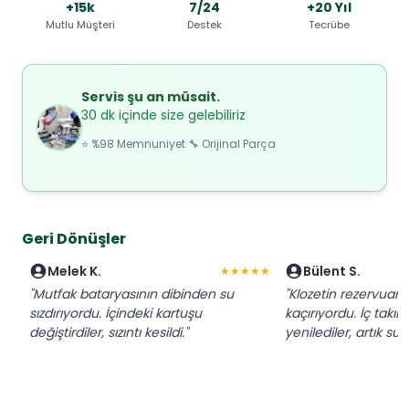
+15k
7/24
+20 Yıl
Mutlu Müşteri
Destek
Tecrübe
Servis şu an müsait.
30 dk içinde size gelebiliriz
⭐ %98 Memnuniyet 🔧 Orijinal Parça
Geri Dönüşler
Melek K.
Bülent S.
★★★★★
"Mutfak bataryasının dibinden su
"Klozetin rezervuarı 
sızdırıyordu. İçindeki kartuşu
kaçırıyordu. İç takı
değiştirdiler, sızıntı kesildi."
yenilediler, artık su 