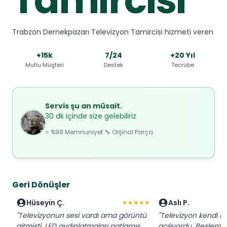
Trabzon Dernekpazarı Televizyon Tamircisi hizmeti veren
+15k
7/24
+20 Yıl
Mutlu Müşteri
Destek
Tecrübe
Servis şu an müsait.
30 dk içinde size gelebiliriz
⭐ %98 Memnuniyet 🔧 Orijinal Parça
Geri Dönüşler
Hüseyin Ç.
Aslı P.
★★★★★
"Televizyonun sesi vardı ama görüntü
"Televizyon kendi k
gitmişti. LED aydınlatmaları patlamış,
açılıyordu. Besleme