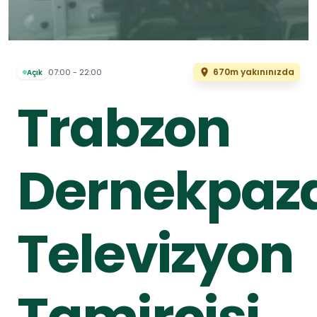
670m yakınınızda
07:00 - 22:00
Açık
Trabzon
Dernekpaza
Televizyon
Tamircisi