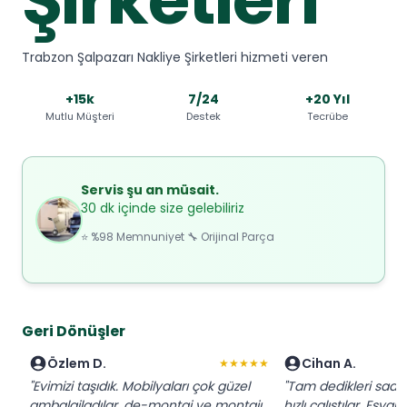
Trabzon Şalpazarı Nakliye Şirketleri hizmeti veren
+15k
7/24
+20 Yıl
Mutlu Müşteri
Destek
Tecrübe
Servis şu an müsait.
30 dk içinde size gelebiliriz
⭐ %98 Memnuniyet 🔧 Orijinal Parça
Geri Dönüşler
Özlem D.
Cihan A.
★★★★★
"Evimizi taşıdık. Mobilyaları çok güzel
"Tam dedikleri saatt
ambalajladılar, de-montaj ve montajı
hızlı çalıştılar. Eşy