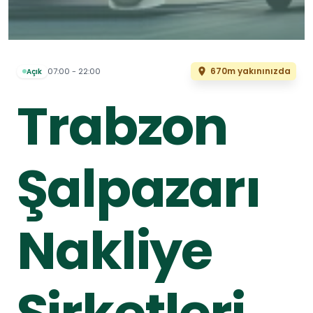
670m yakınınızda
07:00 - 22:00
Açık
Trabzon
Şalpazarı
Nakliye
Şirketleri