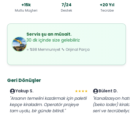
+15k
7/24
+20 Yıl
Mutlu Müşteri
Destek
Tecrübe
Servis şu an müsait.
30 dk içinde size gelebiliriz
⭐ %98 Memnuniyet 🔧 Orijinal Parça
Geri Dönüşler
Yakup S.
Bülent D.
★★★★
"Arsanın temelini kazdırmak için paletli
"Kanalizasyon hattı 
kepçe kiraladım. Operatör projeye
(beko loder) kiralad
tam uydu, bir günde bitirdi."
seri ve tecrübeliydi."